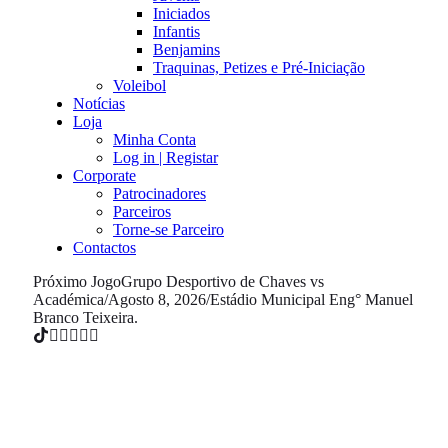
Iniciados
Infantis
Benjamins
Traquinas, Petizes e Pré-Iniciação
Voleibol
Notícias
Loja
Minha Conta
Log in | Registar
Corporate
Patrocinadores
Parceiros
Torne-se Parceiro
Contactos
Próximo Jogo
Grupo Desportivo de Chaves vs
Académica
/
Agosto 8, 2026
/
Estádio Municipal Eng° Manuel
Branco Teixeira.