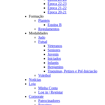
Época 22-23
Época 21-22
Época 20-21
Formação
Planteis
Equipa B
Regulamentos
Modalidades
Judo
Futsal
Veteranos
Seniores
Juvenis
Iniciados
Infantis
Benjamins
Traquinas, Petizes e Pré-Iniciação
Voleibol
Notícias
Loja
Minha Conta
Log in | Registar
Corporate
Patrocinadores
Parceiros