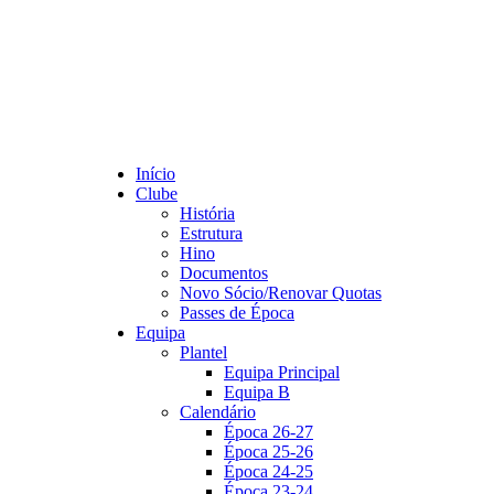
Início
Clube
História
Estrutura
Hino
Documentos
Novo Sócio/Renovar Quotas
Passes de Época
Equipa
Plantel
Equipa Principal
Equipa B
Calendário
Época 26-27
Época 25-26
Época 24-25
Época 23-24