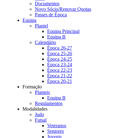
Documentos
Novo Sócio/Renovar Quotas
Passes de Época
Equipa
Plantel
Equipa Principal
Equipa B
Calendário
Época 26-27
Época 25-26
Época 24-25
Época 23-24
Época 22-23
Época 21-22
Época 20-21
Formação
Planteis
Equipa B
Regulamentos
Modalidades
Judo
Futsal
Veteranos
Seniores
Juvenis