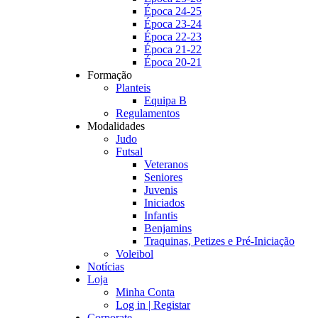
Época 24-25
Época 23-24
Época 22-23
Época 21-22
Época 20-21
Formação
Planteis
Equipa B
Regulamentos
Modalidades
Judo
Futsal
Veteranos
Seniores
Juvenis
Iniciados
Infantis
Benjamins
Traquinas, Petizes e Pré-Iniciação
Voleibol
Notícias
Loja
Minha Conta
Log in | Registar
Corporate