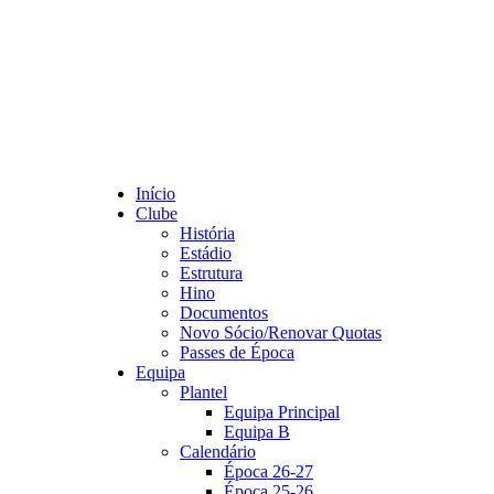
Início
Clube
História
Estádio
Estrutura
Hino
Documentos
Novo Sócio/Renovar Quotas
Passes de Época
Equipa
Plantel
Equipa Principal
Equipa B
Calendário
Época 26-27
Época 25-26