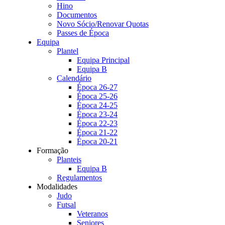
Hino
Documentos
Novo Sócio/Renovar Quotas
Passes de Época
Equipa
Plantel
Equipa Principal
Equipa B
Calendário
Época 26-27
Época 25-26
Época 24-25
Época 23-24
Época 22-23
Época 21-22
Época 20-21
Formação
Planteis
Equipa B
Regulamentos
Modalidades
Judo
Futsal
Veteranos
Seniores