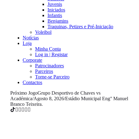
Juvenis
Iniciados
Infantis
Benjamins
Traquinas, Petizes e Pré-Iniciação
Voleibol
Notícias
Loja
Minha Conta
Log in | Registar
Corporate
Patrocinadores
Parceiros
Torne-se Parceiro
Contactos
Próximo Jogo
Grupo Desportivo de Chaves vs
Académica
/
Agosto 8, 2026
/
Estádio Municipal Eng° Manuel
Branco Teixeira.