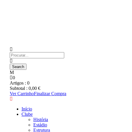
0
Artigos :
0
Subtotal :
0,00
€
Ver Carrinho
Finalizar Compra
Início
Clube
História
Estádio
Estrutura