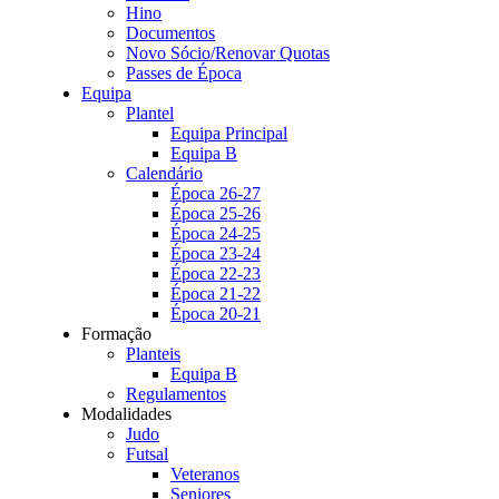
Hino
Documentos
Novo Sócio/Renovar Quotas
Passes de Época
Equipa
Plantel
Equipa Principal
Equipa B
Calendário
Época 26-27
Época 25-26
Época 24-25
Época 23-24
Época 22-23
Época 21-22
Época 20-21
Formação
Planteis
Equipa B
Regulamentos
Modalidades
Judo
Futsal
Veteranos
Seniores