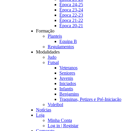
Época 24-25
Época 23-24
Época 22-23
Época 21-22
Época 20-21
Formação
Planteis
Equipa B
Regulamentos
Modalidades
Judo
Futsal
Veteranos
Seniores
Juvenis
Iniciados
Infantis
Benjamins
Traquinas, Petizes e Pré-Iniciação
Voleibol
Notícias
Loja
Minha Conta
Log in | Registar
Corporate