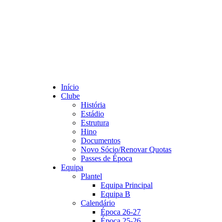
Início
Clube
História
Estádio
Estrutura
Hino
Documentos
Novo Sócio/Renovar Quotas
Passes de Época
Equipa
Plantel
Equipa Principal
Equipa B
Calendário
Época 26-27
Época 25-26