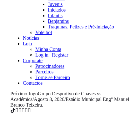
Juvenis
Iniciados
Infantis
Benjamins
Traquinas, Petizes e Pré-Iniciação
Voleibol
Notícias
Loja
Minha Conta
Log in | Registar
Corporate
Patrocinadores
Parceiros
Torne-se Parceiro
Contactos
Próximo Jogo
Grupo Desportivo de Chaves vs
Académica
/
Agosto 8, 2026
/
Estádio Municipal Eng° Manuel
Branco Teixeira.