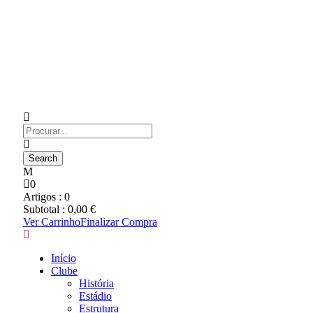
0
Artigos :
0
Subtotal :
0,00
€
Ver Carrinho
Finalizar Compra
Início
Clube
História
Estádio
Estrutura