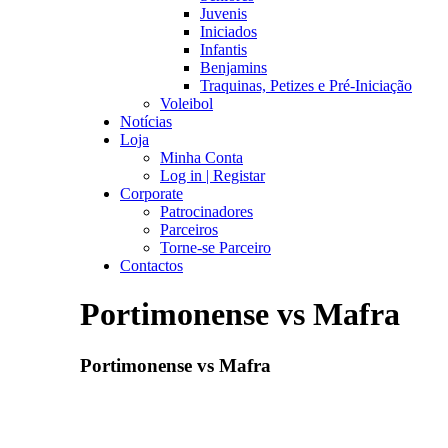
Juvenis
Iniciados
Infantis
Benjamins
Traquinas, Petizes e Pré-Iniciação
Voleibol
Notícias
Loja
Minha Conta
Log in | Registar
Corporate
Patrocinadores
Parceiros
Torne-se Parceiro
Contactos
Portimonense vs Mafra
Portimonense vs Mafra