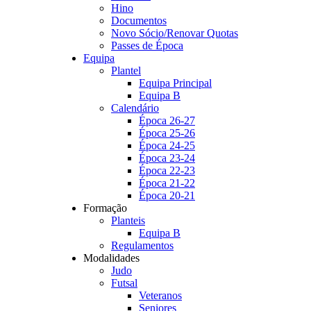
Hino
Documentos
Novo Sócio/Renovar Quotas
Passes de Época
Equipa
Plantel
Equipa Principal
Equipa B
Calendário
Época 26-27
Época 25-26
Época 24-25
Época 23-24
Época 22-23
Época 21-22
Época 20-21
Formação
Planteis
Equipa B
Regulamentos
Modalidades
Judo
Futsal
Veteranos
Seniores