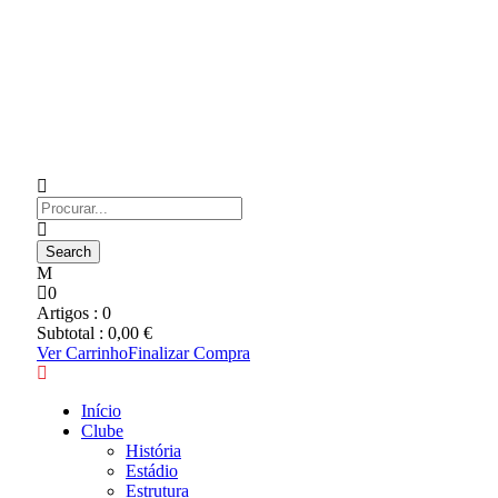
0
Artigos :
0
Subtotal :
0,00
€
Ver Carrinho
Finalizar Compra
Início
Clube
História
Estádio
Estrutura