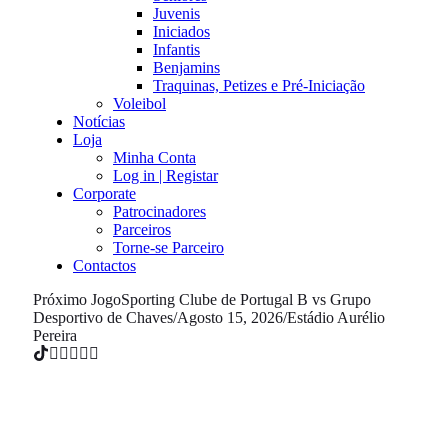
Juvenis
Iniciados
Infantis
Benjamins
Traquinas, Petizes e Pré-Iniciação
Voleibol
Notícias
Loja
Minha Conta
Log in | Registar
Corporate
Patrocinadores
Parceiros
Torne-se Parceiro
Contactos
Próximo Jogo
Sporting Clube de Portugal B vs Grupo
Desportivo de Chaves
/
Agosto 15, 2026
/
Estádio Aurélio
Pereira