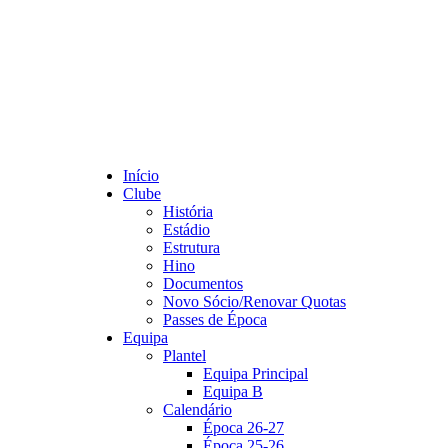
Início
Clube
História
Estádio
Estrutura
Hino
Documentos
Novo Sócio/Renovar Quotas
Passes de Época
Equipa
Plantel
Equipa Principal
Equipa B
Calendário
Época 26-27
Época 25-26