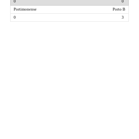
0
Porto B
3