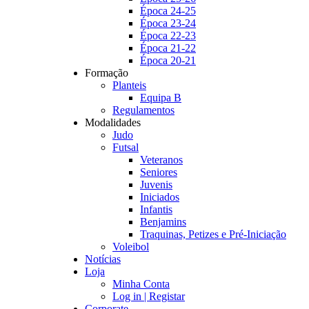
Época 24-25
Época 23-24
Época 22-23
Época 21-22
Época 20-21
Formação
Planteis
Equipa B
Regulamentos
Modalidades
Judo
Futsal
Veteranos
Seniores
Juvenis
Iniciados
Infantis
Benjamins
Traquinas, Petizes e Pré-Iniciação
Voleibol
Notícias
Loja
Minha Conta
Log in | Registar
Corporate