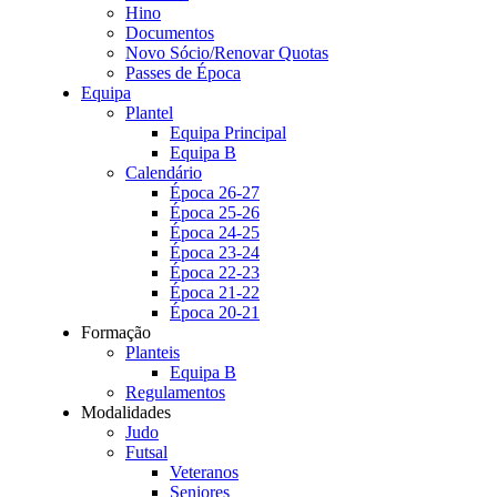
Hino
Documentos
Novo Sócio/Renovar Quotas
Passes de Época
Equipa
Plantel
Equipa Principal
Equipa B
Calendário
Época 26-27
Época 25-26
Época 24-25
Época 23-24
Época 22-23
Época 21-22
Época 20-21
Formação
Planteis
Equipa B
Regulamentos
Modalidades
Judo
Futsal
Veteranos
Seniores