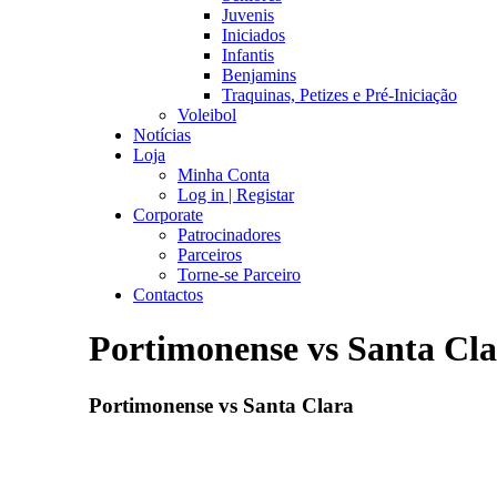
Juvenis
Iniciados
Infantis
Benjamins
Traquinas, Petizes e Pré-Iniciação
Voleibol
Notícias
Loja
Minha Conta
Log in | Registar
Corporate
Patrocinadores
Parceiros
Torne-se Parceiro
Contactos
Portimonense vs Santa Cl
Portimonense vs Santa Clara