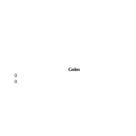
Golos
0
0