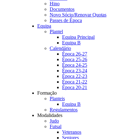
Hino
Documentos
Novo Sócio/Renovar Quotas
Passes de Época
Equipa
Plantel
Equipa Principal
Equipa B
Calendário
Época 26-27
Época 25-26
Época 24-25
Época 23-24
Época 22-23
Época 21-22
Época 20-21
Formação
Planteis
Equipa B
Regulamentos
Modalidades
Judo
Futsal
Veteranos
Seniores