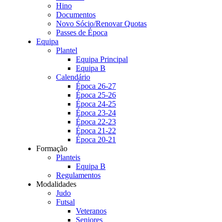
Hino
Documentos
Novo Sócio/Renovar Quotas
Passes de Época
Equipa
Plantel
Equipa Principal
Equipa B
Calendário
Época 26-27
Época 25-26
Época 24-25
Época 23-24
Época 22-23
Época 21-22
Época 20-21
Formação
Planteis
Equipa B
Regulamentos
Modalidades
Judo
Futsal
Veteranos
Seniores