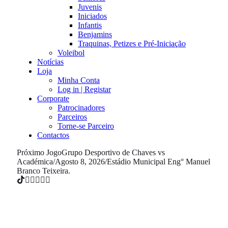
Juvenis
Iniciados
Infantis
Benjamins
Traquinas, Petizes e Pré-Iniciação
Voleibol
Notícias
Loja
Minha Conta
Log in | Registar
Corporate
Patrocinadores
Parceiros
Torne-se Parceiro
Contactos
Próximo Jogo
Grupo Desportivo de Chaves vs
Académica
/
Agosto 8, 2026
/
Estádio Municipal Eng° Manuel
Branco Teixeira.