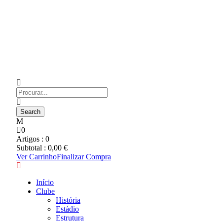
0
Artigos :
0
Subtotal :
0,00
€
Ver Carrinho
Finalizar Compra
Início
Clube
História
Estádio
Estrutura