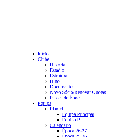
Início
Clube
História
Estádio
Estrutura
Hino
Documentos
Novo Sócio/Renovar Quotas
Passes de Época
Equipa
Plantel
Equipa Principal
Equipa B
Calendário
Época 26-27
Época 25-26