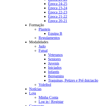
Época 24-25
Época 23-24
Época 22-23
Época 21-22
Época 20-21
Formação
Planteis
Equipa B
Regulamentos
Modalidades
Judo
Futsal
Veteranos
Seniores
Juvenis
Iniciados
Infantis
Benjamins
Traquinas, Petizes e Pré-Iniciação
Voleibol
Notícias
Loja
Minha Conta
Log in | Registar
Corporate