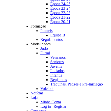
Época 24-25
Época 23-24
Época 22-23
Época 21-22
Época 20-21
Formação
Planteis
Equipa B
Regulamentos
Modalidades
Judo
Futsal
Veteranos
Seniores
Juvenis
Iniciados
Infantis
Benjamins
Traquinas, Petizes e Pré-Iniciação
Voleibol
Notícias
Loja
Minha Conta
Log in | Registar
Corporate