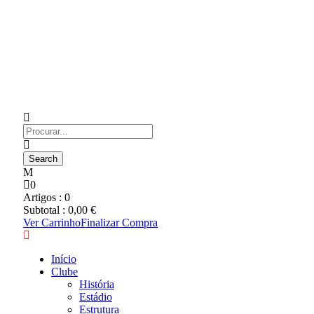
0
Artigos :
0
Subtotal :
0,00
€
Ver Carrinho
Finalizar Compra
Início
Clube
História
Estádio
Estrutura