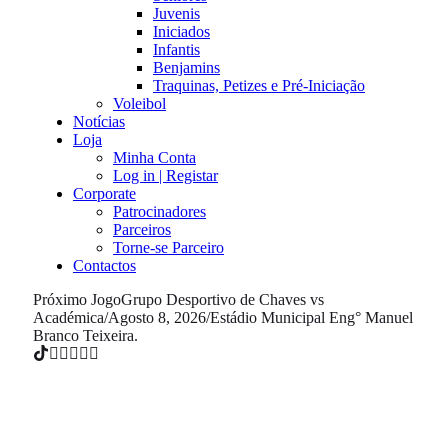
Juvenis
Iniciados
Infantis
Benjamins
Traquinas, Petizes e Pré-Iniciação
Voleibol
Notícias
Loja
Minha Conta
Log in | Registar
Corporate
Patrocinadores
Parceiros
Torne-se Parceiro
Contactos
Próximo Jogo
Grupo Desportivo de Chaves vs
Académica
/
Agosto 8, 2026
/
Estádio Municipal Eng° Manuel
Branco Teixeira.