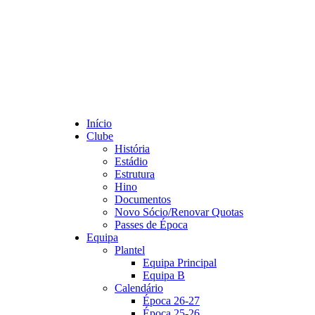
Início
Clube
História
Estádio
Estrutura
Hino
Documentos
Novo Sócio/Renovar Quotas
Passes de Época
Equipa
Plantel
Equipa Principal
Equipa B
Calendário
Época 26-27
Época 25-26