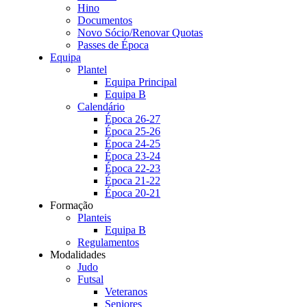
Hino
Documentos
Novo Sócio/Renovar Quotas
Passes de Época
Equipa
Plantel
Equipa Principal
Equipa B
Calendário
Época 26-27
Época 25-26
Época 24-25
Época 23-24
Época 22-23
Época 21-22
Época 20-21
Formação
Planteis
Equipa B
Regulamentos
Modalidades
Judo
Futsal
Veteranos
Seniores