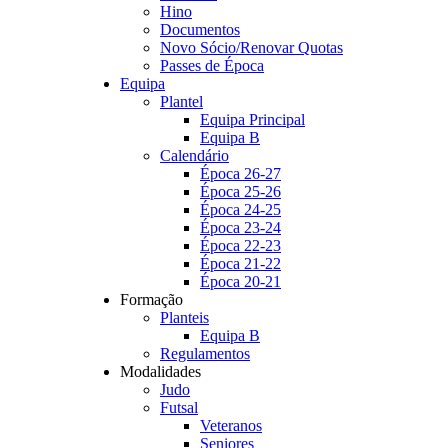
Hino
Documentos
Novo Sócio/Renovar Quotas
Passes de Época
Equipa
Plantel
Equipa Principal
Equipa B
Calendário
Época 26-27
Época 25-26
Época 24-25
Época 23-24
Época 22-23
Época 21-22
Época 20-21
Formação
Planteis
Equipa B
Regulamentos
Modalidades
Judo
Futsal
Veteranos
Seniores