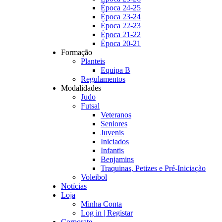
Época 24-25
Época 23-24
Época 22-23
Época 21-22
Época 20-21
Formação
Planteis
Equipa B
Regulamentos
Modalidades
Judo
Futsal
Veteranos
Seniores
Juvenis
Iniciados
Infantis
Benjamins
Traquinas, Petizes e Pré-Iniciação
Voleibol
Notícias
Loja
Minha Conta
Log in | Registar
Corporate