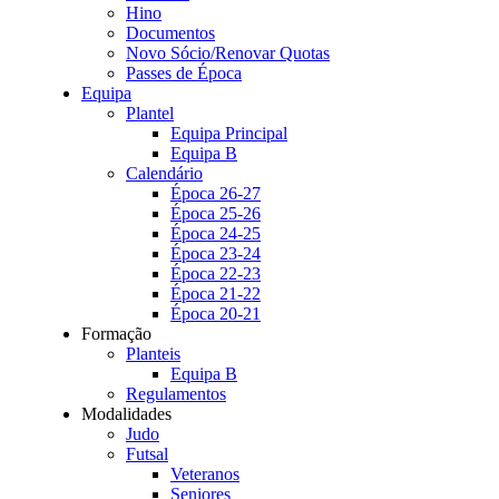
Hino
Documentos
Novo Sócio/Renovar Quotas
Passes de Época
Equipa
Plantel
Equipa Principal
Equipa B
Calendário
Época 26-27
Época 25-26
Época 24-25
Época 23-24
Época 22-23
Época 21-22
Época 20-21
Formação
Planteis
Equipa B
Regulamentos
Modalidades
Judo
Futsal
Veteranos
Seniores