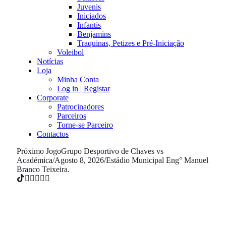
Juvenis
Iniciados
Infantis
Benjamins
Traquinas, Petizes e Pré-Iniciação
Voleibol
Notícias
Loja
Minha Conta
Log in | Registar
Corporate
Patrocinadores
Parceiros
Torne-se Parceiro
Contactos
Próximo Jogo
Grupo Desportivo de Chaves vs
Académica
/
Agosto 8, 2026
/
Estádio Municipal Eng° Manuel
Branco Teixeira.