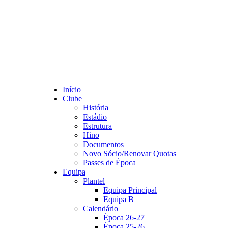
Início
Clube
História
Estádio
Estrutura
Hino
Documentos
Novo Sócio/Renovar Quotas
Passes de Época
Equipa
Plantel
Equipa Principal
Equipa B
Calendário
Época 26-27
Época 25-26