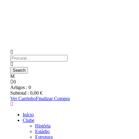
0
Artigos :
0
Subtotal :
0,00
€
Ver Carrinho
Finalizar Compra
Início
Clube
História
Estádio
Estrutura