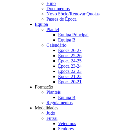
Hino
Documentos
Novo Sócio/Renovar Quotas
Passes de Época
Equipa
Plantel
Equipa Principal
Equipa B
Calendário
Época 26-27
Época 25-26
Época 24-25
Época 23-24
Época 22-23
Época 21-22
Época 20-21
Formação
Planteis
Equipa B
Regulamentos
Modalidades
Judo
Futsal
Veteranos
Seniores