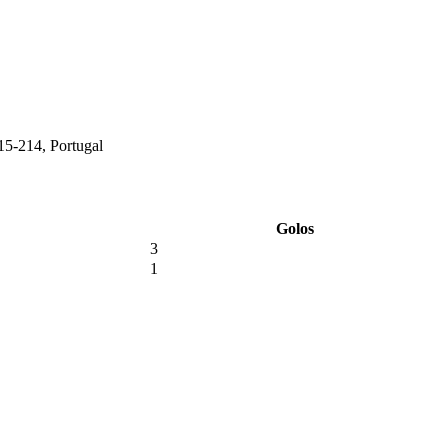
15-214, Portugal
Golos
3
1