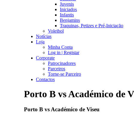
Juvenis
Iniciados
Infantis
Benjamins
Traquinas, Petizes e Pré-Iniciação
Voleibol
Notícias
Loja
Minha Conta
Log in | Registar
Corporate
Patrocinadores
Parceiros
Torne-se Parceiro
Contactos
Porto B vs Académico de V
Porto B vs Académico de Viseu