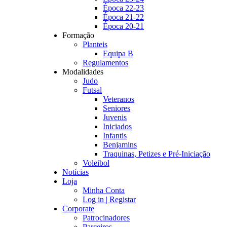
Época 22-23
Época 21-22
Época 20-21
Formação
Planteis
Equipa B
Regulamentos
Modalidades
Judo
Futsal
Veteranos
Seniores
Juvenis
Iniciados
Infantis
Benjamins
Traquinas, Petizes e Pré-Iniciação
Voleibol
Notícias
Loja
Minha Conta
Log in | Registar
Corporate
Patrocinadores
Parceiros