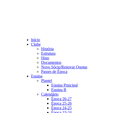
Início
Clube
História
Estrutura
Hino
Documentos
Novo Sócio/Renovar Quotas
Passes de Época
Equipa
Plantel
Equipa Principal
Equipa B
Calendário
Época 26-27
Época 25-26
Época 24-25
Época 23-24