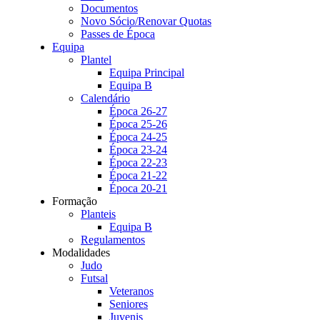
Documentos
Novo Sócio/Renovar Quotas
Passes de Época
Equipa
Plantel
Equipa Principal
Equipa B
Calendário
Época 26-27
Época 25-26
Época 24-25
Época 23-24
Época 22-23
Época 21-22
Época 20-21
Formação
Planteis
Equipa B
Regulamentos
Modalidades
Judo
Futsal
Veteranos
Seniores
Juvenis