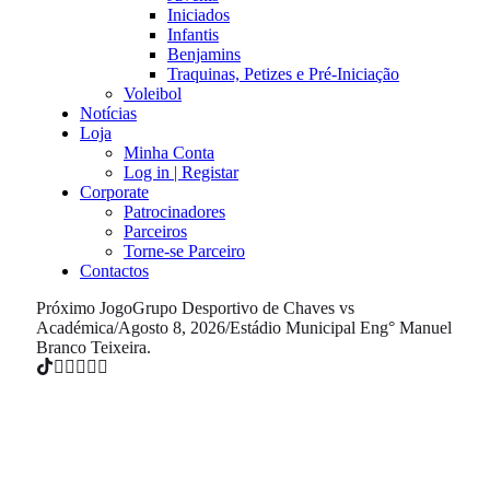
Iniciados
Infantis
Benjamins
Traquinas, Petizes e Pré-Iniciação
Voleibol
Notícias
Loja
Minha Conta
Log in | Registar
Corporate
Patrocinadores
Parceiros
Torne-se Parceiro
Contactos
Próximo Jogo
Grupo Desportivo de Chaves vs
Académica
/
Agosto 8, 2026
/
Estádio Municipal Eng° Manuel
Branco Teixeira.