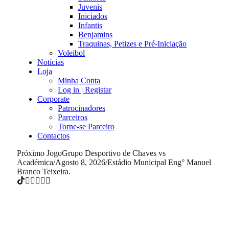
Juvenis
Iniciados
Infantis
Benjamins
Traquinas, Petizes e Pré-Iniciação
Voleibol
Notícias
Loja
Minha Conta
Log in | Registar
Corporate
Patrocinadores
Parceiros
Torne-se Parceiro
Contactos
Próximo Jogo
Grupo Desportivo de Chaves vs
Académica
/
Agosto 8, 2026
/
Estádio Municipal Eng° Manuel
Branco Teixeira.