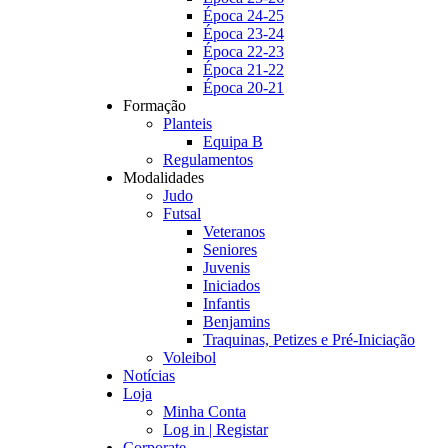
Época 24-25
Época 23-24
Época 22-23
Época 21-22
Época 20-21
Formação
Planteis
Equipa B
Regulamentos
Modalidades
Judo
Futsal
Veteranos
Seniores
Juvenis
Iniciados
Infantis
Benjamins
Traquinas, Petizes e Pré-Iniciação
Voleibol
Notícias
Loja
Minha Conta
Log in | Registar
Corporate