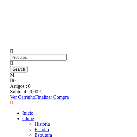
0
Artigos :
0
Subtotal :
0,00
€
Ver Carrinho
Finalizar Compra
Início
Clube
História
Estádio
Estrutura