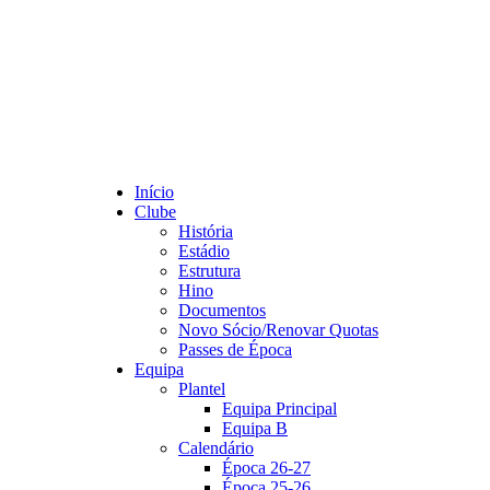
Início
Clube
História
Estádio
Estrutura
Hino
Documentos
Novo Sócio/Renovar Quotas
Passes de Época
Equipa
Plantel
Equipa Principal
Equipa B
Calendário
Época 26-27
Época 25-26