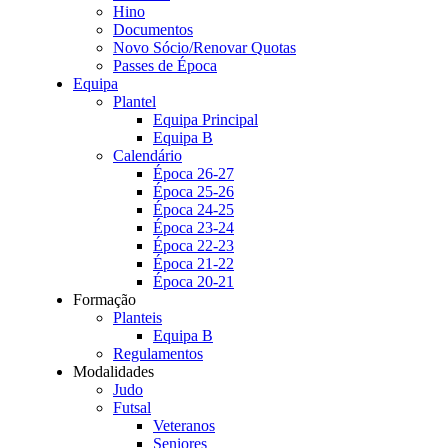
Hino
Documentos
Novo Sócio/Renovar Quotas
Passes de Época
Equipa
Plantel
Equipa Principal
Equipa B
Calendário
Época 26-27
Época 25-26
Época 24-25
Época 23-24
Época 22-23
Época 21-22
Época 20-21
Formação
Planteis
Equipa B
Regulamentos
Modalidades
Judo
Futsal
Veteranos
Seniores