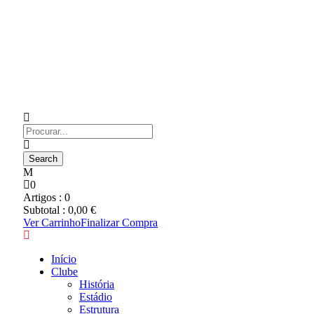
0
Artigos :
0
Subtotal :
0,00
€
Ver Carrinho
Finalizar Compra
Início
Clube
História
Estádio
Estrutura