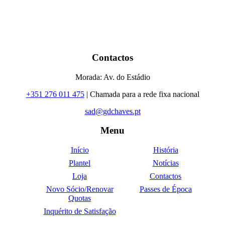
Contactos
Morada: Av. do Estádio
+351 276 011 475
| Chamada para a rede fixa nacional
sad@gdchaves.pt
Menu
Início
História
Plantel
Notícias
Loja
Contactos
Novo Sócio/Renovar
Passes de Época
Quotas
Inquérito de Satisfação