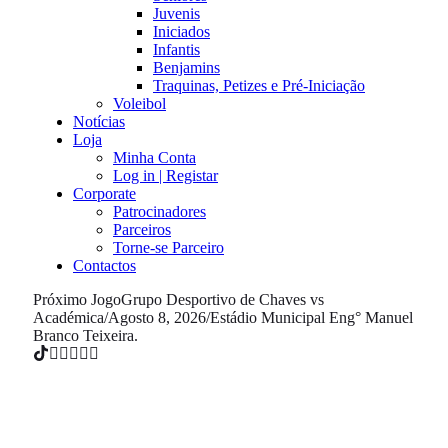
Juvenis
Iniciados
Infantis
Benjamins
Traquinas, Petizes e Pré-Iniciação
Voleibol
Notícias
Loja
Minha Conta
Log in | Registar
Corporate
Patrocinadores
Parceiros
Torne-se Parceiro
Contactos
Próximo Jogo
Grupo Desportivo de Chaves vs
Académica
/
Agosto 8, 2026
/
Estádio Municipal Eng° Manuel
Branco Teixeira.