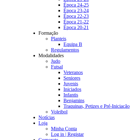
Época 24-25
Época 23-24
Época 22-23
Época 21-22
Época 20-21
Formação
Planteis
Equipa B
Regulamentos
Modalidades
Judo
Futsal
Veteranos
Seniores
Juvenis
Iniciados
Infantis
Benjamins
Traquinas, Petizes e Pré-Iniciação
Voleibol
Notícias
Loja
Minha Conta
Log in | Registar
Corporate