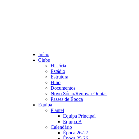
Início
Clube
História
Estádio
Estrutura
Hino
Documentos
Novo Sócio/Renovar Quotas
Passes de Época
Equipa
Plantel
Equipa Principal
Equipa B
Calendário
Época 26-27
Época 25-26