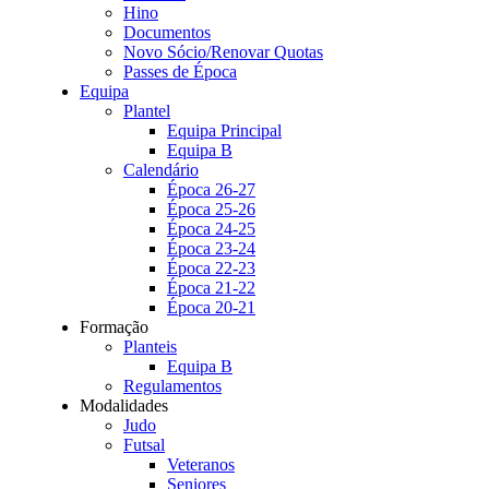
Hino
Documentos
Novo Sócio/Renovar Quotas
Passes de Época
Equipa
Plantel
Equipa Principal
Equipa B
Calendário
Época 26-27
Época 25-26
Época 24-25
Época 23-24
Época 22-23
Época 21-22
Época 20-21
Formação
Planteis
Equipa B
Regulamentos
Modalidades
Judo
Futsal
Veteranos
Seniores