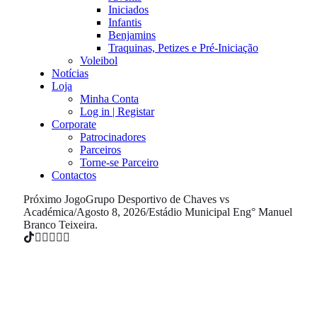
Iniciados
Infantis
Benjamins
Traquinas, Petizes e Pré-Iniciação
Voleibol
Notícias
Loja
Minha Conta
Log in | Registar
Corporate
Patrocinadores
Parceiros
Torne-se Parceiro
Contactos
Próximo Jogo
Grupo Desportivo de Chaves vs
Académica
/
Agosto 8, 2026
/
Estádio Municipal Eng° Manuel
Branco Teixeira.