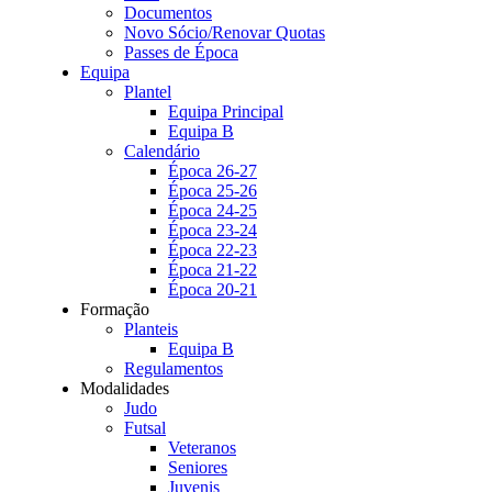
Documentos
Novo Sócio/Renovar Quotas
Passes de Época
Equipa
Plantel
Equipa Principal
Equipa B
Calendário
Época 26-27
Época 25-26
Época 24-25
Época 23-24
Época 22-23
Época 21-22
Época 20-21
Formação
Planteis
Equipa B
Regulamentos
Modalidades
Judo
Futsal
Veteranos
Seniores
Juvenis