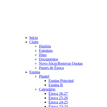
Início
Clube
História
Estrutura
Hino
Documentos
Novo Sócio/Renovar Quotas
Passes de Época
Equipa
Plantel
Equipa Principal
Equipa B
Calendário
Época 26-27
Época 25-26
Época 24-25
Época 23-24