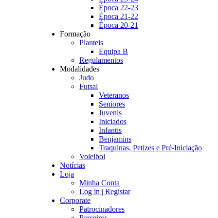
Época 22-23
Época 21-22
Época 20-21
Formação
Planteis
Equipa B
Regulamentos
Modalidades
Judo
Futsal
Veteranos
Seniores
Juvenis
Iniciados
Infantis
Benjamins
Traquinas, Petizes e Pré-Iniciação
Voleibol
Notícias
Loja
Minha Conta
Log in | Registar
Corporate
Patrocinadores
Parceiros