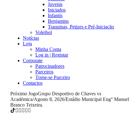
Juvenis
Iniciados
Infantis
Benjamins
Traquinas, Petizes e Pré-Iniciação
Voleibol
Notícias
Loja
Minha Conta
Log in | Registar
Corporate
Patrocinadores
Parceiros
Torne-se Parceiro
Contactos
Próximo Jogo
Grupo Desportivo de Chaves vs
Académica
/
Agosto 8, 2026
/
Estádio Municipal Eng° Manuel
Branco Teixeira.