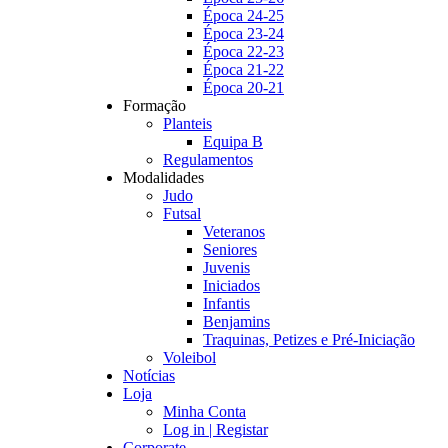
Época 24-25
Época 23-24
Época 22-23
Época 21-22
Época 20-21
Formação
Planteis
Equipa B
Regulamentos
Modalidades
Judo
Futsal
Veteranos
Seniores
Juvenis
Iniciados
Infantis
Benjamins
Traquinas, Petizes e Pré-Iniciação
Voleibol
Notícias
Loja
Minha Conta
Log in | Registar
Corporate