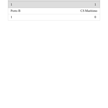
1
CS Marítimo
0