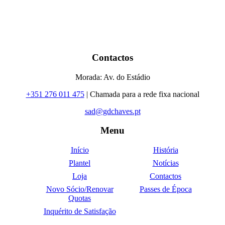
Contactos
Morada: Av. do Estádio
+351 276 011 475
| Chamada para a rede fixa nacional
sad@gdchaves.pt
Menu
Início
História
Plantel
Notícias
Loja
Contactos
Novo Sócio/Renovar
Passes de Época
Quotas
Inquérito de Satisfação