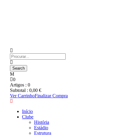
0
Artigos :
0
Subtotal :
0,00
€
Ver Carrinho
Finalizar Compra
Início
Clube
História
Estádio
Estrutura