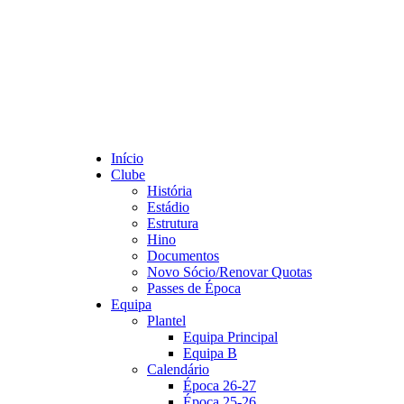
Início
Clube
História
Estádio
Estrutura
Hino
Documentos
Novo Sócio/Renovar Quotas
Passes de Época
Equipa
Plantel
Equipa Principal
Equipa B
Calendário
Época 26-27
Época 25-26