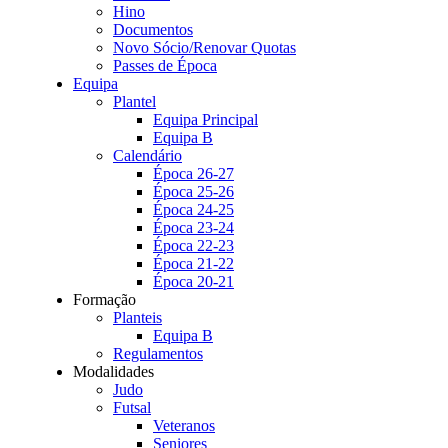
Hino
Documentos
Novo Sócio/Renovar Quotas
Passes de Época
Equipa
Plantel
Equipa Principal
Equipa B
Calendário
Época 26-27
Época 25-26
Época 24-25
Época 23-24
Época 22-23
Época 21-22
Época 20-21
Formação
Planteis
Equipa B
Regulamentos
Modalidades
Judo
Futsal
Veteranos
Seniores