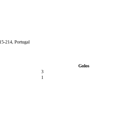
15-214, Portugal
Golos
3
1