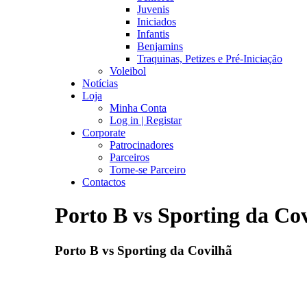
Juvenis
Iniciados
Infantis
Benjamins
Traquinas, Petizes e Pré-Iniciação
Voleibol
Notícias
Loja
Minha Conta
Log in | Registar
Corporate
Patrocinadores
Parceiros
Torne-se Parceiro
Contactos
Porto B vs Sporting da Co
Porto B vs Sporting da Covilhã