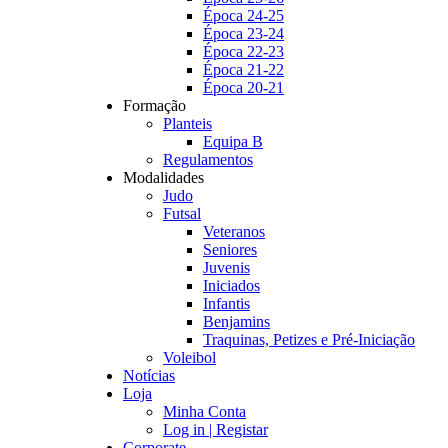
Época 24-25
Época 23-24
Época 22-23
Época 21-22
Época 20-21
Formação
Planteis
Equipa B
Regulamentos
Modalidades
Judo
Futsal
Veteranos
Seniores
Juvenis
Iniciados
Infantis
Benjamins
Traquinas, Petizes e Pré-Iniciação
Voleibol
Notícias
Loja
Minha Conta
Log in | Registar
Corporate