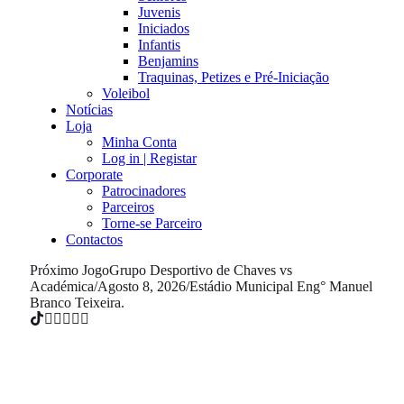
Juvenis
Iniciados
Infantis
Benjamins
Traquinas, Petizes e Pré-Iniciação
Voleibol
Notícias
Loja
Minha Conta
Log in | Registar
Corporate
Patrocinadores
Parceiros
Torne-se Parceiro
Contactos
Próximo Jogo
Grupo Desportivo de Chaves vs
Académica
/
Agosto 8, 2026
/
Estádio Municipal Eng° Manuel
Branco Teixeira.