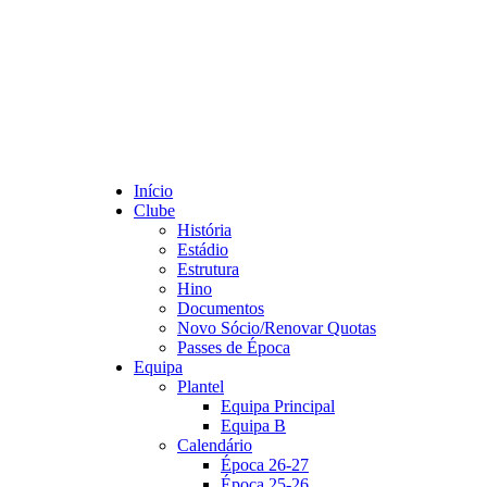
Início
Clube
História
Estádio
Estrutura
Hino
Documentos
Novo Sócio/Renovar Quotas
Passes de Época
Equipa
Plantel
Equipa Principal
Equipa B
Calendário
Época 26-27
Época 25-26