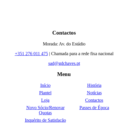
Contactos
Morada: Av. do Estádio
+351 276 011 475
| Chamada para a rede fixa nacional
sad@gdchaves.pt
Menu
Início
História
Plantel
Notícias
Loja
Contactos
Novo Sócio/Renovar
Passes de Época
Quotas
Inquérito de Satisfação