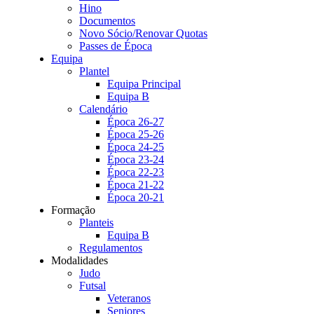
Hino
Documentos
Novo Sócio/Renovar Quotas
Passes de Época
Equipa
Plantel
Equipa Principal
Equipa B
Calendário
Época 26-27
Época 25-26
Época 24-25
Época 23-24
Época 22-23
Época 21-22
Época 20-21
Formação
Planteis
Equipa B
Regulamentos
Modalidades
Judo
Futsal
Veteranos
Seniores