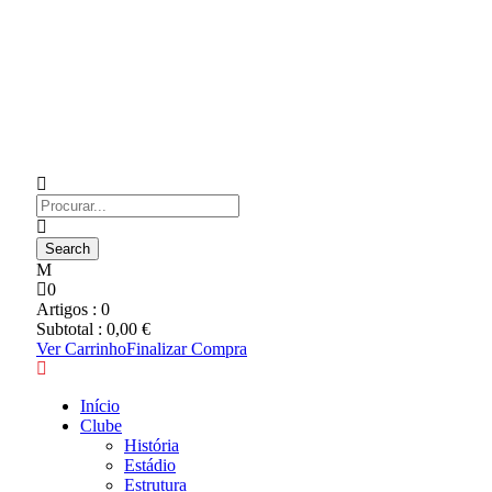
0
Artigos :
0
Subtotal :
0,00
€
Ver Carrinho
Finalizar Compra
Início
Clube
História
Estádio
Estrutura