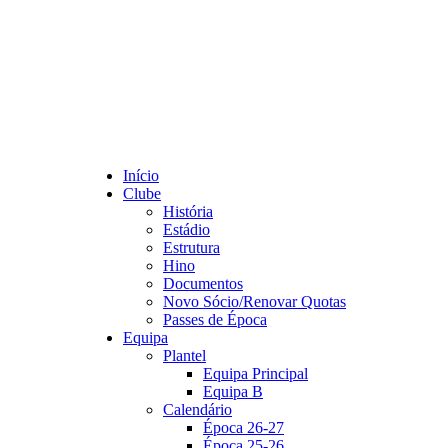
Início
Clube
História
Estádio
Estrutura
Hino
Documentos
Novo Sócio/Renovar Quotas
Passes de Época
Equipa
Plantel
Equipa Principal
Equipa B
Calendário
Época 26-27
Época 25-26