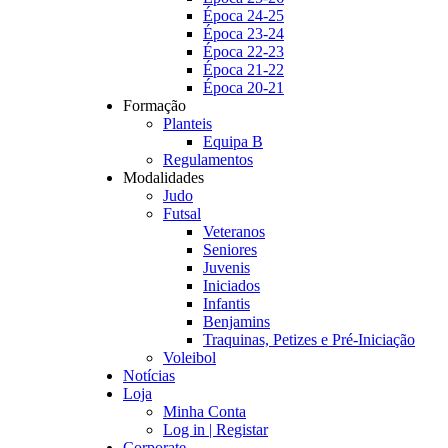
Época 24-25
Época 23-24
Época 22-23
Época 21-22
Época 20-21
Formação
Planteis
Equipa B
Regulamentos
Modalidades
Judo
Futsal
Veteranos
Seniores
Juvenis
Iniciados
Infantis
Benjamins
Traquinas, Petizes e Pré-Iniciação
Voleibol
Notícias
Loja
Minha Conta
Log in | Registar
Corporate