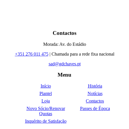
Contactos
Morada: Av. do Estádio
+351 276 011 475
| Chamada para a rede fixa nacional
sad@gdchaves.pt
Menu
Início
História
Plantel
Notícias
Loja
Contactos
Novo Sócio/Renovar
Passes de Época
Quotas
Inquérito de Satisfação