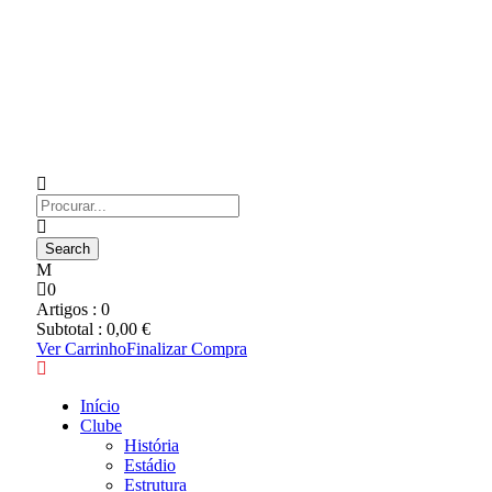
0
Artigos :
0
Subtotal :
0,00
€
Ver Carrinho
Finalizar Compra
Início
Clube
História
Estádio
Estrutura