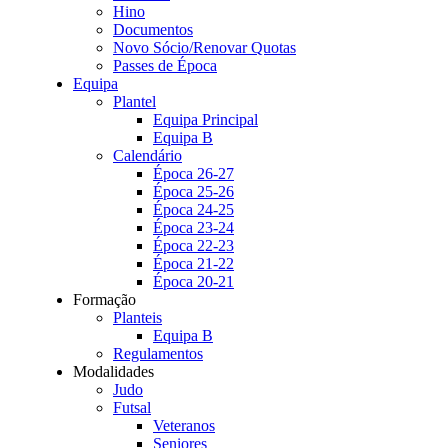
Hino
Documentos
Novo Sócio/Renovar Quotas
Passes de Época
Equipa
Plantel
Equipa Principal
Equipa B
Calendário
Época 26-27
Época 25-26
Época 24-25
Época 23-24
Época 22-23
Época 21-22
Época 20-21
Formação
Planteis
Equipa B
Regulamentos
Modalidades
Judo
Futsal
Veteranos
Seniores