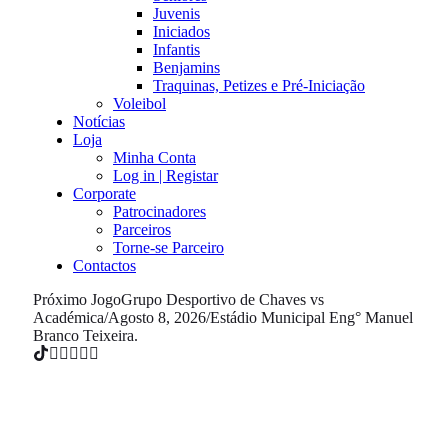
Juvenis
Iniciados
Infantis
Benjamins
Traquinas, Petizes e Pré-Iniciação
Voleibol
Notícias
Loja
Minha Conta
Log in | Registar
Corporate
Patrocinadores
Parceiros
Torne-se Parceiro
Contactos
Próximo Jogo
Grupo Desportivo de Chaves vs
Académica
/
Agosto 8, 2026
/
Estádio Municipal Eng° Manuel
Branco Teixeira.