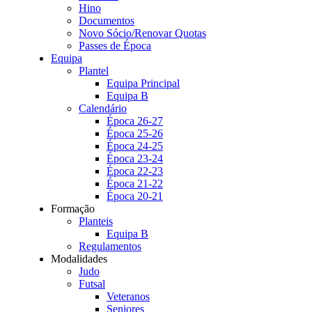
Hino
Documentos
Novo Sócio/Renovar Quotas
Passes de Época
Equipa
Plantel
Equipa Principal
Equipa B
Calendário
Época 26-27
Época 25-26
Época 24-25
Época 23-24
Época 22-23
Época 21-22
Época 20-21
Formação
Planteis
Equipa B
Regulamentos
Modalidades
Judo
Futsal
Veteranos
Seniores