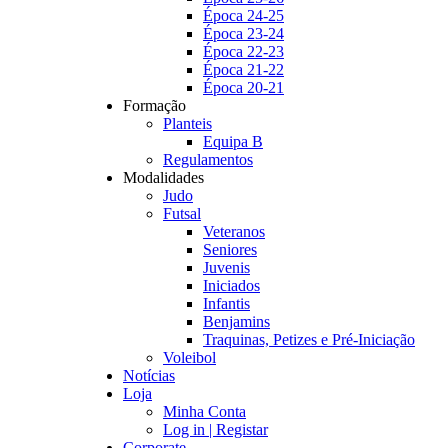
Época 24-25
Época 23-24
Época 22-23
Época 21-22
Época 20-21
Formação
Planteis
Equipa B
Regulamentos
Modalidades
Judo
Futsal
Veteranos
Seniores
Juvenis
Iniciados
Infantis
Benjamins
Traquinas, Petizes e Pré-Iniciação
Voleibol
Notícias
Loja
Minha Conta
Log in | Registar
Corporate