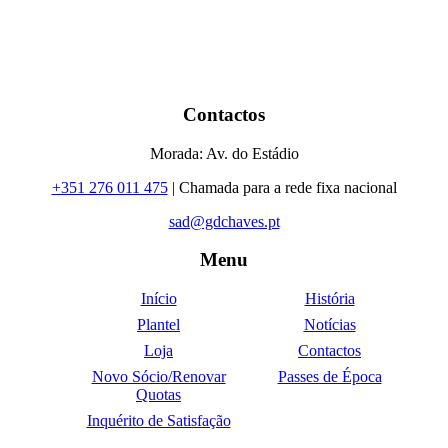
Contactos
Morada: Av. do Estádio
+351 276 011 475
| Chamada para a rede fixa nacional
sad@gdchaves.pt
Menu
Início
História
Plantel
Notícias
Loja
Contactos
Novo Sócio/Renovar
Passes de Época
Quotas
Inquérito de Satisfação