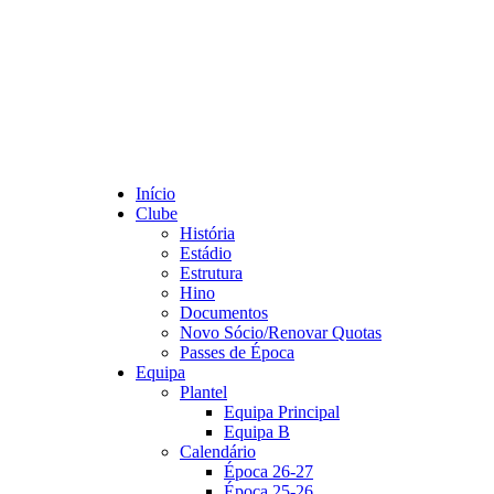
Início
Clube
História
Estádio
Estrutura
Hino
Documentos
Novo Sócio/Renovar Quotas
Passes de Época
Equipa
Plantel
Equipa Principal
Equipa B
Calendário
Época 26-27
Época 25-26