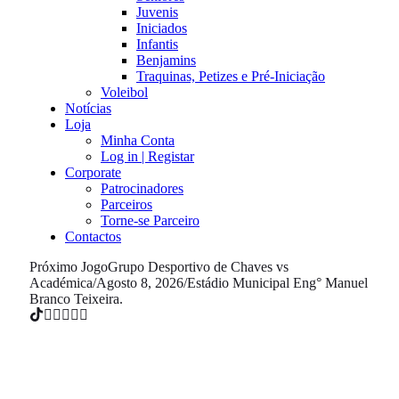
Juvenis
Iniciados
Infantis
Benjamins
Traquinas, Petizes e Pré-Iniciação
Voleibol
Notícias
Loja
Minha Conta
Log in | Registar
Corporate
Patrocinadores
Parceiros
Torne-se Parceiro
Contactos
Próximo Jogo
Grupo Desportivo de Chaves vs
Académica
/
Agosto 8, 2026
/
Estádio Municipal Eng° Manuel
Branco Teixeira.