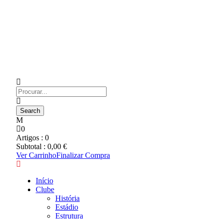
0
Artigos :
0
Subtotal :
0,00
€
Ver Carrinho
Finalizar Compra
Início
Clube
História
Estádio
Estrutura