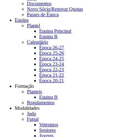
Documentos
Novo Sócio/Renovar Quotas
Passes de Época
Equipa
Plantel
Equipa Principal
Equipa B
Calendário
Época 26-27
Época 25-26
Época 24-25
Época 23-24
Época 22-23
Época 21-22
Época 20-21
Formação
Planteis
Equipa B
Regulamentos
Modalidades
Judo
Futsal
Veteranos
Seniores
Juvenis