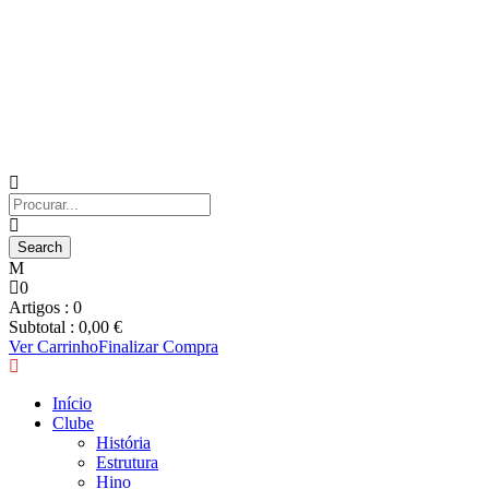
0
Artigos :
0
Subtotal :
0,00
€
Ver Carrinho
Finalizar Compra
Início
Clube
História
Estrutura
Hino