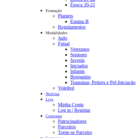
Época 20-21
Formação
Planteis
Equipa B
Regulamentos
Modalidades
Judo
Futsal
Veteranos
Seniores
Juvenis
Iniciados
Infantis
Benjamins
Traquinas, Petizes e Pré-Iniciação
Voleibol
Notícias
Loja
Minha Conta
Log in | Registar
Corporate
Patrocinadores
Parceiros
Torne-se Parceiro