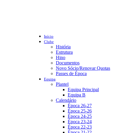
Início
Clube
História
Estrutura
Hino
Documentos
Novo Sócio/Renovar Quotas
Passes de Época
Equipa
Plantel
Equipa Principal
Equipa B
Calendário
Época 26-27
Época 25-26
Época 24-25
Época 23-24
Época 22-23
Época 21-22