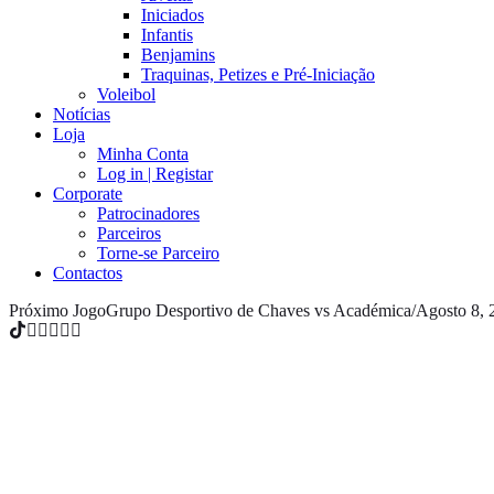
Iniciados
Infantis
Benjamins
Traquinas, Petizes e Pré-Iniciação
Voleibol
Notícias
Loja
Minha Conta
Log in | Registar
Corporate
Patrocinadores
Parceiros
Torne-se Parceiro
Contactos
Próximo Jogo
Grupo Desportivo de Chaves vs Académica
/
Agosto 8, 