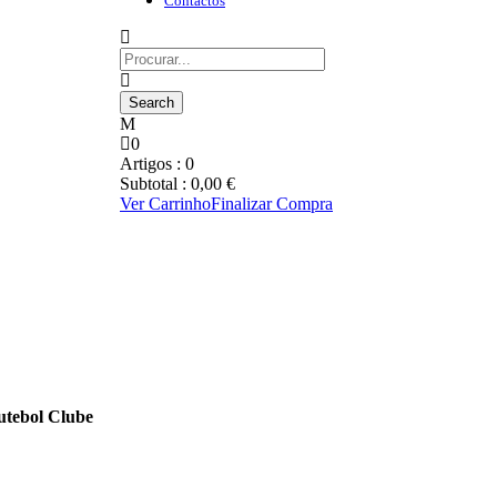
Contactos
0
Artigos :
0
Subtotal :
0,00
€
Ver Carrinho
Finalizar Compra
utebol Clube