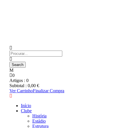
0
Artigos :
0
Subtotal :
0,00
€
Ver Carrinho
Finalizar Compra
Início
Clube
História
Estádio
Estrutura