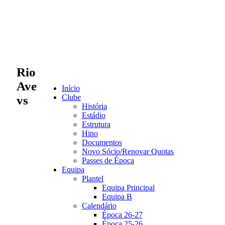
Rio
Ave
Início
Clube
vs
História
Estádio
Estrutura
Hino
Documentos
Novo Sócio/Renovar Quotas
Passes de Época
Equipa
Plantel
Equipa Principal
Equipa B
Calendário
Época 26-27
Época 25-26