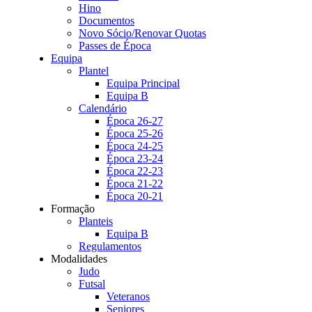
Hino
Documentos
Novo Sócio/Renovar Quotas
Passes de Época
Equipa
Plantel
Equipa Principal
Equipa B
Calendário
Época 26-27
Época 25-26
Época 24-25
Época 23-24
Época 22-23
Época 21-22
Época 20-21
Formação
Planteis
Equipa B
Regulamentos
Modalidades
Judo
Futsal
Veteranos
Seniores