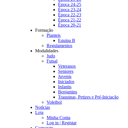
Época 24-25
Época 23-24
Época 22-23
Época 21-22
Época 20-21
Formação
Planteis
Equipa B
Regulamentos
Modalidades
Judo
Futsal
Veteranos
Seniores
Juvenis
Iniciados
Infantis
Benjamins
Traquinas, Petizes e Pré-Iniciação
Voleibol
Notícias
Loja
Minha Conta
Log in | Registar
Corporate