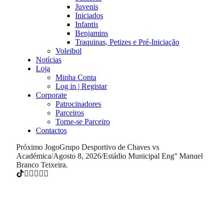
Juvenis
Iniciados
Infantis
Benjamins
Traquinas, Petizes e Pré-Iniciação
Voleibol
Notícias
Loja
Minha Conta
Log in | Registar
Corporate
Patrocinadores
Parceiros
Torne-se Parceiro
Contactos
Próximo Jogo
Grupo Desportivo de Chaves vs
Académica
/
Agosto 8, 2026
/
Estádio Municipal Eng° Manuel
Branco Teixeira.