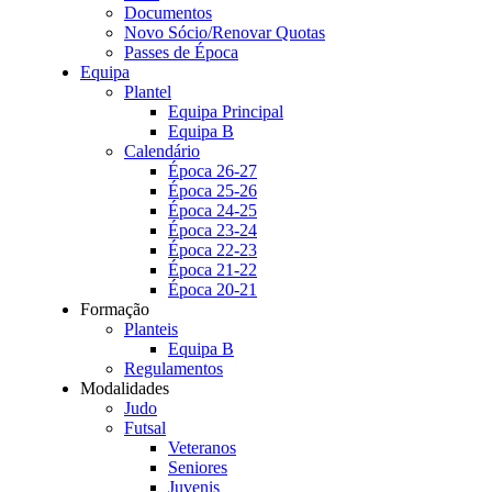
Documentos
Novo Sócio/Renovar Quotas
Passes de Época
Equipa
Plantel
Equipa Principal
Equipa B
Calendário
Época 26-27
Época 25-26
Época 24-25
Época 23-24
Época 22-23
Época 21-22
Época 20-21
Formação
Planteis
Equipa B
Regulamentos
Modalidades
Judo
Futsal
Veteranos
Seniores
Juvenis