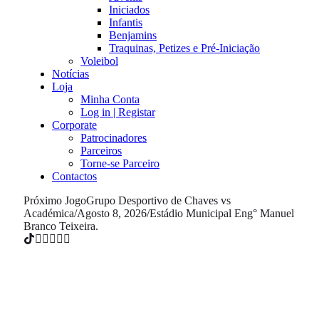
Iniciados
Infantis
Benjamins
Traquinas, Petizes e Pré-Iniciação
Voleibol
Notícias
Loja
Minha Conta
Log in | Registar
Corporate
Patrocinadores
Parceiros
Torne-se Parceiro
Contactos
Próximo Jogo
Grupo Desportivo de Chaves vs
Académica
/
Agosto 8, 2026
/
Estádio Municipal Eng° Manuel
Branco Teixeira.