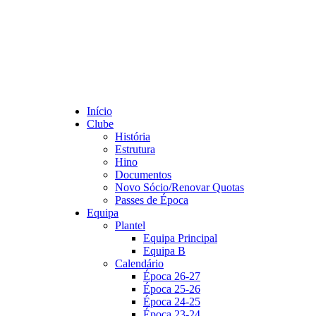
Início
Clube
História
Estrutura
Hino
Documentos
Novo Sócio/Renovar Quotas
Passes de Época
Equipa
Plantel
Equipa Principal
Equipa B
Calendário
Época 26-27
Época 25-26
Época 24-25
Época 23-24