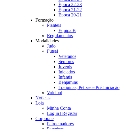
Época 22-23
Época 21-22
Época 20-21
Formação
Planteis
Equipa B
Regulamentos
Modalidades
Judo
Futsal
Veteranos
Seniores
Juvenis
Iniciados
Infantis
Benjamins
Traquinas, Petizes e Pré-Iniciação
Voleibol
Notícias
Loja
Minha Conta
Log in | Registar
Corporate
Patrocinadores
Parceiros