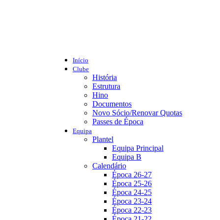
Início
Clube
História
Estrutura
Hino
Documentos
Novo Sócio/Renovar Quotas
Passes de Época
Equipa
Plantel
Equipa Principal
Equipa B
Calendário
Época 26-27
Época 25-26
Época 24-25
Época 23-24
Época 22-23
Época 21-22