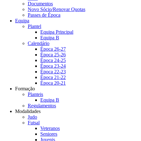
Documentos
Novo Sócio/Renovar Quotas
Passes de Época
Equipa
Plantel
Equipa Principal
Equipa B
Calendário
Época 26-27
Época 25-26
Época 24-25
Época 23-24
Época 22-23
Época 21-22
Época 20-21
Formação
Planteis
Equipa B
Regulamentos
Modalidades
Judo
Futsal
Veteranos
Seniores
Juvenis