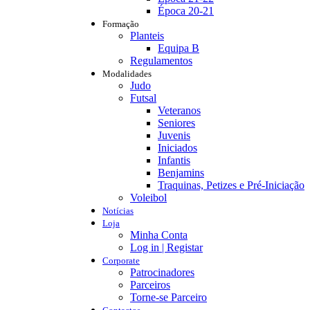
Época 20-21
Formação
Planteis
Equipa B
Regulamentos
Modalidades
Judo
Futsal
Veteranos
Seniores
Juvenis
Iniciados
Infantis
Benjamins
Traquinas, Petizes e Pré-Iniciação
Voleibol
Notícias
Loja
Minha Conta
Log in | Registar
Corporate
Patrocinadores
Parceiros
Torne-se Parceiro