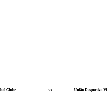
ebol Clube
vs
União Desportiva V