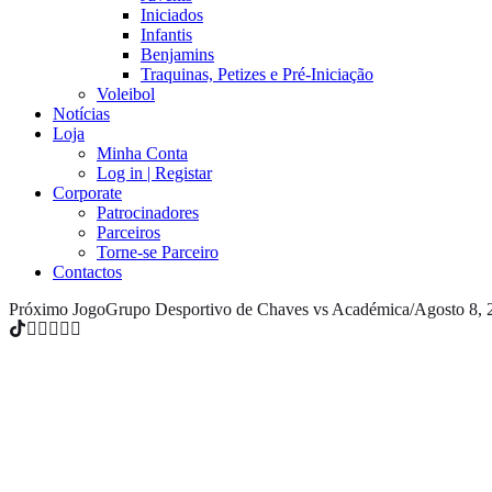
Iniciados
Infantis
Benjamins
Traquinas, Petizes e Pré-Iniciação
Voleibol
Notícias
Loja
Minha Conta
Log in | Registar
Corporate
Patrocinadores
Parceiros
Torne-se Parceiro
Contactos
Próximo Jogo
Grupo Desportivo de Chaves vs Académica
/
Agosto 8, 