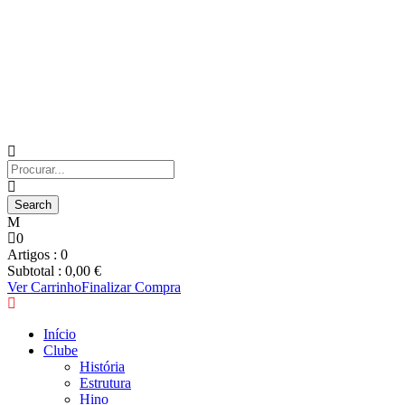
0
Artigos :
0
Subtotal :
0,00
€
Ver Carrinho
Finalizar Compra
Início
Clube
História
Estrutura
Hino