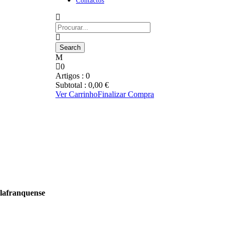
Contactos
0
Artigos :
0
Subtotal :
0,00
€
Ver Carrinho
Finalizar Compra
ilafranquense