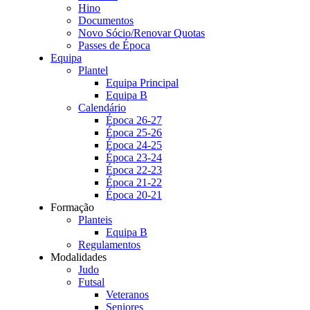
Hino
Documentos
Novo Sócio/Renovar Quotas
Passes de Época
Equipa
Plantel
Equipa Principal
Equipa B
Calendário
Época 26-27
Época 25-26
Época 24-25
Época 23-24
Época 22-23
Época 21-22
Época 20-21
Formação
Planteis
Equipa B
Regulamentos
Modalidades
Judo
Futsal
Veteranos
Seniores