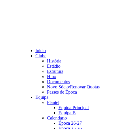
Início
Clube
História
Estádio
Estrutura
Hino
Documentos
Novo Sócio/Renovar Quotas
Passes de Época
Equipa
Plantel
Equipa Principal
Equipa B
Calendário
Época 26-27
Época 25-26