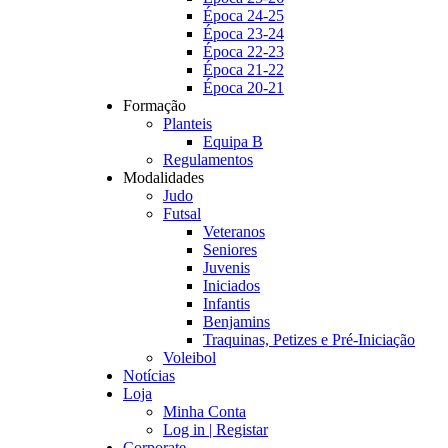
Época 24-25
Época 23-24
Época 22-23
Época 21-22
Época 20-21
Formação
Planteis
Equipa B
Regulamentos
Modalidades
Judo
Futsal
Veteranos
Seniores
Juvenis
Iniciados
Infantis
Benjamins
Traquinas, Petizes e Pré-Iniciação
Voleibol
Notícias
Loja
Minha Conta
Log in | Registar
Corporate