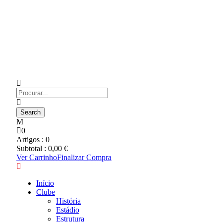
0
Artigos :
0
Subtotal :
0,00
€
Ver Carrinho
Finalizar Compra
Início
Clube
História
Estádio
Estrutura