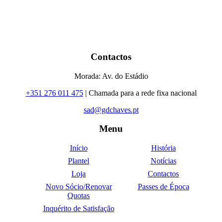
Contactos
Morada: Av. do Estádio
+351 276 011 475
| Chamada para a rede fixa nacional
sad@gdchaves.pt
Menu
Início
História
Plantel
Notícias
Loja
Contactos
Novo Sócio/Renovar
Passes de Época
Quotas
Inquérito de Satisfação