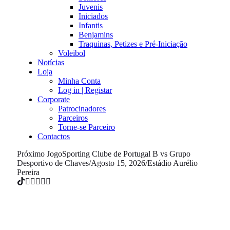
Juvenis
Iniciados
Infantis
Benjamins
Traquinas, Petizes e Pré-Iniciação
Voleibol
Notícias
Loja
Minha Conta
Log in | Registar
Corporate
Patrocinadores
Parceiros
Torne-se Parceiro
Contactos
Próximo Jogo
Sporting Clube de Portugal B vs Grupo
Desportivo de Chaves
/
Agosto 15, 2026
/
Estádio Aurélio
Pereira