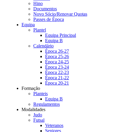
Hino
Documentos
Novo Sócio/Renovar Quotas
Passes de Época
Equipa
Plantel
Equipa Principal
Equipa B
Calendário
Época 26-27
Época 25-26
Época 24-25
Época 23-24
Época 22-23
Época 21-22
Época 20-21
Formação
Planteis
Equipa B
Regulamentos
Modalidades
Judo
Futsal
Veteranos
Seniores