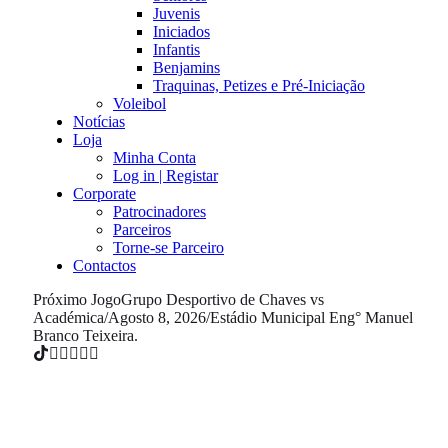
Juvenis
Iniciados
Infantis
Benjamins
Traquinas, Petizes e Pré-Iniciação
Voleibol
Notícias
Loja
Minha Conta
Log in | Registar
Corporate
Patrocinadores
Parceiros
Torne-se Parceiro
Contactos
Próximo Jogo
Grupo Desportivo de Chaves vs
Académica
/
Agosto 8, 2026
/
Estádio Municipal Eng° Manuel
Branco Teixeira.