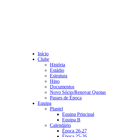
Início
Clube
História
Estádio
Estrutura
Hino
Documentos
Novo Sócio/Renovar Quotas
Passes de Época
Equipa
Plantel
Equipa Principal
Equipa B
Calendário
Época 26-27
Época 25-26