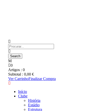
0
Artigos :
0
Subtotal :
0,00
€
Ver Carrinho
Finalizar Compra
Início
Clube
História
Estádio
Estrutura