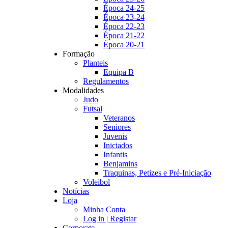
Época 24-25
Época 23-24
Época 22-23
Época 21-22
Época 20-21
Formação
Planteis
Equipa B
Regulamentos
Modalidades
Judo
Futsal
Veteranos
Seniores
Juvenis
Iniciados
Infantis
Benjamins
Traquinas, Petizes e Pré-Iniciação
Voleibol
Notícias
Loja
Minha Conta
Log in | Registar
Corporate