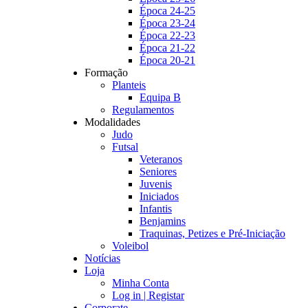
Época 24-25
Época 23-24
Época 22-23
Época 21-22
Época 20-21
Formação
Planteis
Equipa B
Regulamentos
Modalidades
Judo
Futsal
Veteranos
Seniores
Juvenis
Iniciados
Infantis
Benjamins
Traquinas, Petizes e Pré-Iniciação
Voleibol
Notícias
Loja
Minha Conta
Log in | Registar
Corporate