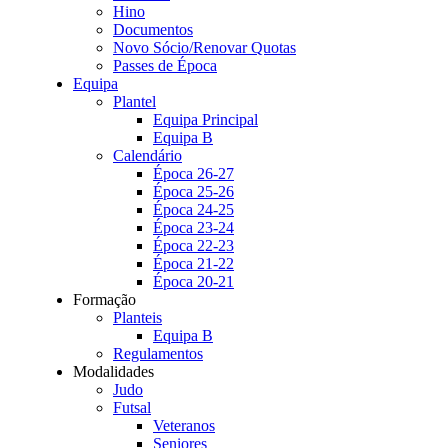
Hino
Documentos
Novo Sócio/Renovar Quotas
Passes de Época
Equipa
Plantel
Equipa Principal
Equipa B
Calendário
Época 26-27
Época 25-26
Época 24-25
Época 23-24
Época 22-23
Época 21-22
Época 20-21
Formação
Planteis
Equipa B
Regulamentos
Modalidades
Judo
Futsal
Veteranos
Seniores