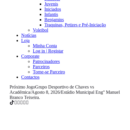
Juvenis
Iniciados
Infantis
Benjamins
Traquinas, Petizes e Pré-Iniciação
Voleibol
Notícias
Loja
Minha Conta
Log in | Registar
Corporate
Patrocinadores
Parceiros
Torne-se Parceiro
Contactos
Próximo Jogo
Grupo Desportivo de Chaves vs
Académica
/
Agosto 8, 2026
/
Estádio Municipal Eng° Manuel
Branco Teixeira.