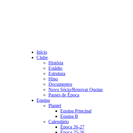
Início
Clube
História
Estádio
Estrutura
Hino
Documentos
Novo Sócio/Renovar Quotas
Passes de Época
Equipa
Plantel
Equipa Principal
Equipa B
Calendário
Época 26-27
Época 25-26