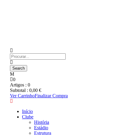
0
Artigos :
0
Subtotal :
0,00
€
Ver Carrinho
Finalizar Compra
Início
Clube
História
Estádio
Estrutura