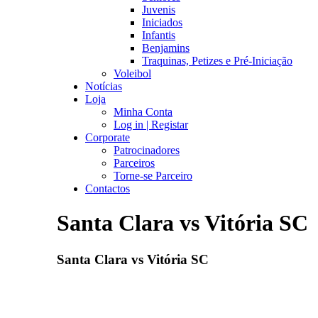
Juvenis
Iniciados
Infantis
Benjamins
Traquinas, Petizes e Pré-Iniciação
Voleibol
Notícias
Loja
Minha Conta
Log in | Registar
Corporate
Patrocinadores
Parceiros
Torne-se Parceiro
Contactos
Santa Clara vs Vitória SC
Santa Clara vs Vitória SC