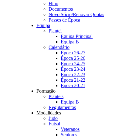
Hino
Documentos
Novo Sócio/Renovar Quotas
Passes de Época
Equipa
Plantel
Equipa Principal
Equipa B
Calendário
Época 26-27
Época 25-26
Época 24-25
Época 23-24
Época 22-23
Época 21-22
Época 20-21
Formação
Planteis
Equipa B
Regulamentos
Modalidades
Judo
Futsal
Veteranos
Seniores