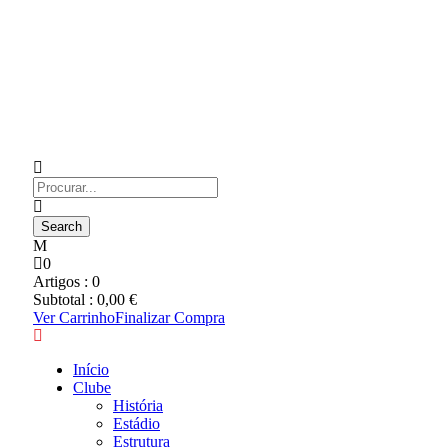
0
Artigos :
0
Subtotal :
0,00
€
Ver Carrinho
Finalizar Compra
Início
Clube
História
Estádio
Estrutura