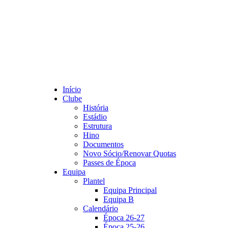
Início
Clube
História
Estádio
Estrutura
Hino
Documentos
Novo Sócio/Renovar Quotas
Passes de Época
Equipa
Plantel
Equipa Principal
Equipa B
Calendário
Época 26-27
Época 25-26