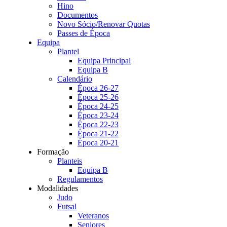
Hino
Documentos
Novo Sócio/Renovar Quotas
Passes de Época
Equipa
Plantel
Equipa Principal
Equipa B
Calendário
Época 26-27
Época 25-26
Época 24-25
Época 23-24
Época 22-23
Época 21-22
Época 20-21
Formação
Planteis
Equipa B
Regulamentos
Modalidades
Judo
Futsal
Veteranos
Seniores