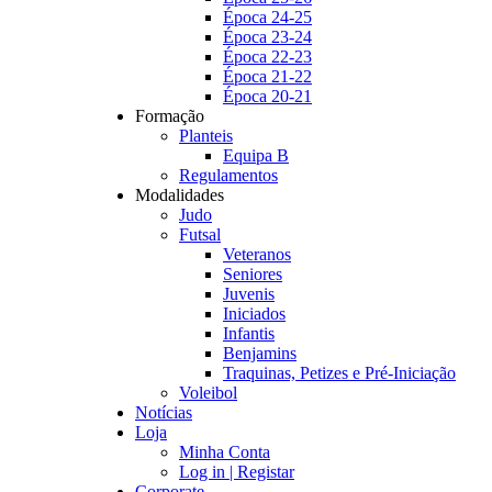
Época 24-25
Época 23-24
Época 22-23
Época 21-22
Época 20-21
Formação
Planteis
Equipa B
Regulamentos
Modalidades
Judo
Futsal
Veteranos
Seniores
Juvenis
Iniciados
Infantis
Benjamins
Traquinas, Petizes e Pré-Iniciação
Voleibol
Notícias
Loja
Minha Conta
Log in | Registar
Corporate