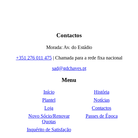
Contactos
Morada: Av. do Estádio
+351 276 011 475
| Chamada para a rede fixa nacional
sad@gdchaves.pt
Menu
Início
História
Plantel
Notícias
Loja
Contactos
Novo Sócio/Renovar
Passes de Época
Quotas
Inquérito de Satisfação