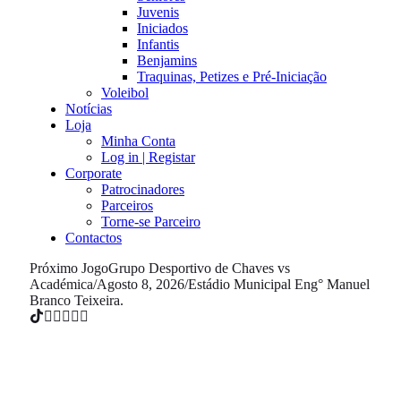
Juvenis
Iniciados
Infantis
Benjamins
Traquinas, Petizes e Pré-Iniciação
Voleibol
Notícias
Loja
Minha Conta
Log in | Registar
Corporate
Patrocinadores
Parceiros
Torne-se Parceiro
Contactos
Próximo Jogo
Grupo Desportivo de Chaves vs
Académica
/
Agosto 8, 2026
/
Estádio Municipal Eng° Manuel
Branco Teixeira.