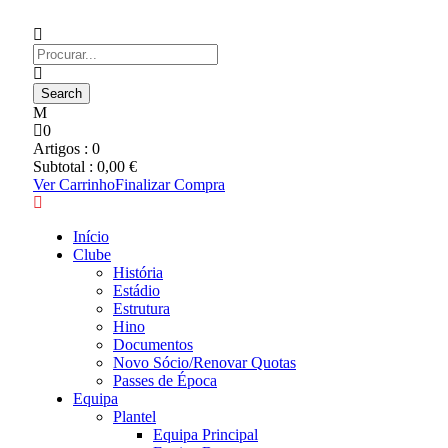
0
Artigos :
0
Subtotal :
0,00
€
Ver Carrinho
Finalizar Compra
Início
Clube
História
Estádio
Estrutura
Hino
Documentos
Novo Sócio/Renovar Quotas
Passes de Época
Equipa
Plantel
Equipa Principal