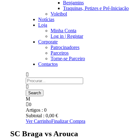
Benjamins
Traquinas, Petizes e Pré-Iniciação
Voleibol
Notícias
Loja
Minha Conta
Log in | Registar
Corporate
Patrocinadores
Parceiros
Torne-se Parceiro
Contactos
0
Artigos :
0
Subtotal :
0,00
€
Ver Carrinho
Finalizar Compra
SC Braga vs Arouca