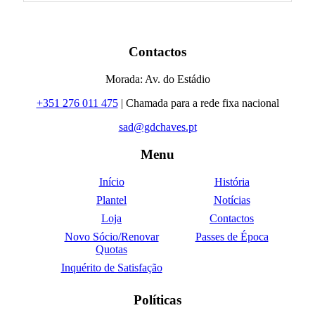
Contactos
Morada: Av. do Estádio
+351 276 011 475
| Chamada para a rede fixa nacional
sad@gdchaves.pt
Menu
Início
História
Plantel
Notícias
Loja
Contactos
Novo Sócio/Renovar
Passes de Época
Quotas
Inquérito de Satisfação
Políticas