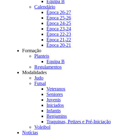
Equipa B
Calendário
Época 26-27
Época 25-26
Época 24-25
Época 23-24
Época 22-23
Época 21-22
Época 20-21
Formação
Planteis
Equipa B
Regulamentos
Modalidades
Judo
Futsal
Veteranos
Seniores
Juvenis
Iniciados
Infantis
Benjamins
Traquinas, Petizes e Pré-Iniciação
Voleibol
Notícias