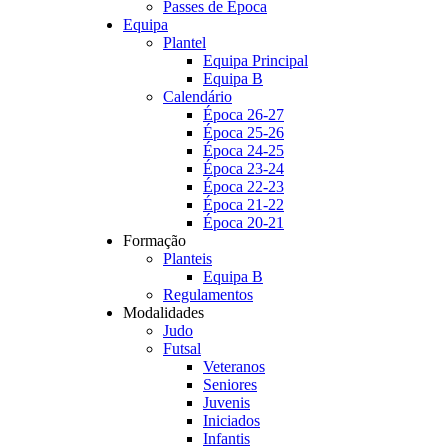
Passes de Época
Equipa
Plantel
Equipa Principal
Equipa B
Calendário
Época 26-27
Época 25-26
Época 24-25
Época 23-24
Época 22-23
Época 21-22
Época 20-21
Formação
Planteis
Equipa B
Regulamentos
Modalidades
Judo
Futsal
Veteranos
Seniores
Juvenis
Iniciados
Infantis