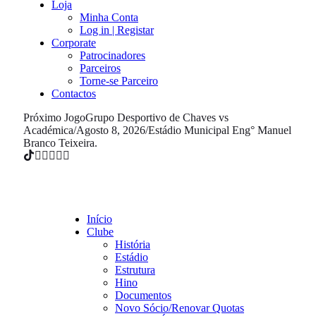
Loja
Minha Conta
Log in | Registar
Corporate
Patrocinadores
Parceiros
Torne-se Parceiro
Contactos
Próximo Jogo
Grupo Desportivo de Chaves vs
Académica
/
Agosto 8, 2026
/
Estádio Municipal Eng° Manuel
Branco Teixeira.
Início
Clube
História
Estádio
Estrutura
Hino
Documentos
Novo Sócio/Renovar Quotas