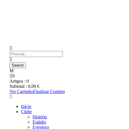
0
Artigos :
0
Subtotal :
0,00
€
Ver Carrinho
Finalizar Compra
Início
Clube
História
Estádio
Estrutura