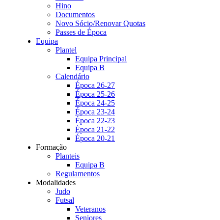
Hino
Documentos
Novo Sócio/Renovar Quotas
Passes de Época
Equipa
Plantel
Equipa Principal
Equipa B
Calendário
Época 26-27
Época 25-26
Época 24-25
Época 23-24
Época 22-23
Época 21-22
Época 20-21
Formação
Planteis
Equipa B
Regulamentos
Modalidades
Judo
Futsal
Veteranos
Seniores