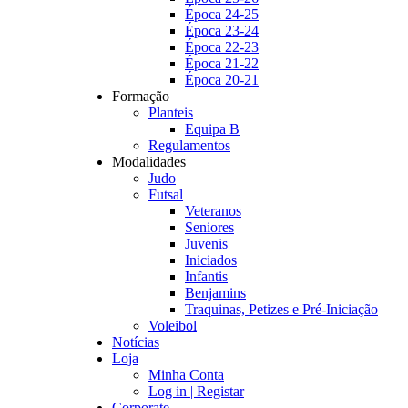
Época 24-25
Época 23-24
Época 22-23
Época 21-22
Época 20-21
Formação
Planteis
Equipa B
Regulamentos
Modalidades
Judo
Futsal
Veteranos
Seniores
Juvenis
Iniciados
Infantis
Benjamins
Traquinas, Petizes e Pré-Iniciação
Voleibol
Notícias
Loja
Minha Conta
Log in | Registar
Corporate