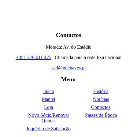
Contactos
Morada: Av. do Estádio
+351 276 011 475
| Chamada para a rede fixa nacional
sad@gdchaves.pt
Menu
Início
História
Plantel
Notícias
Loja
Contactos
Novo Sócio/Renovar
Passes de Época
Quotas
Inquérito de Satisfação