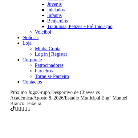
Juvenis
Iniciados
Infantis
Benjamins
Traquinas, Petizes e Pré-Iniciação
Voleibol
Notícias
Loja
Minha Conta
Log in | Registar
Corporate
Patrocinadores
Parceiros
Torne-se Parceiro
Contactos
Próximo Jogo
Grupo Desportivo de Chaves vs
Académica
/
Agosto 8, 2026
/
Estádio Municipal Eng° Manuel
Branco Teixeira.