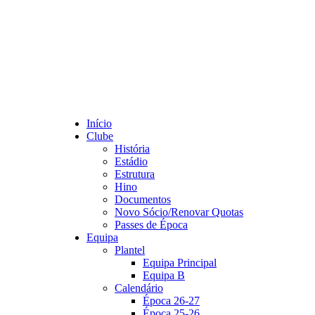
Início
Clube
História
Estádio
Estrutura
Hino
Documentos
Novo Sócio/Renovar Quotas
Passes de Época
Equipa
Plantel
Equipa Principal
Equipa B
Calendário
Época 26-27
Época 25-26