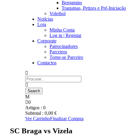
Benjamins
Traquinas, Petizes e Pré-Iniciação
Voleibol
Notícias
Loja
Minha Conta
Log in | Registar
Corporate
Patrocinadores
Parceiros
Torne-se Parceiro
Contactos
0
Artigos :
0
Subtotal :
0,00
€
Ver Carrinho
Finalizar Compra
SC Braga vs Vizela