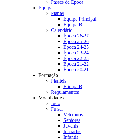
Passes de Época
Equipa
Plantel
Equipa Principal
Equipa B
Calendário
Época 26-27
Época 25-26
Época 24-25
Época 23-24
Época 22-23
Época 21-22
Época 20-21
Formação
Planteis
Equipa B
Regulamentos
Modalidades
Judo
Futsal
Veteranos
Seniores
Juvenis
Iniciados
Infantis