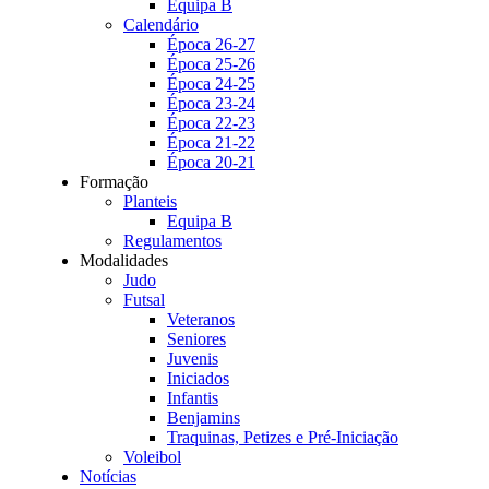
Equipa B
Calendário
Época 26-27
Época 25-26
Época 24-25
Época 23-24
Época 22-23
Época 21-22
Época 20-21
Formação
Planteis
Equipa B
Regulamentos
Modalidades
Judo
Futsal
Veteranos
Seniores
Juvenis
Iniciados
Infantis
Benjamins
Traquinas, Petizes e Pré-Iniciação
Voleibol
Notícias