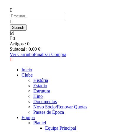
0
Artigos :
0
Subtotal :
0,00
€
Ver Carrinho
Finalizar Compra
Início
Clube
História
Estádio
Estrutura
Hino
Documentos
Novo Sócio/Renovar Quotas
Passes de Época
Equipa
Plantel
Equipa Principal