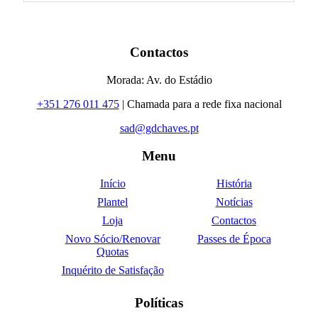
Contactos
Morada: Av. do Estádio
+351 276 011 475
| Chamada para a rede fixa nacional
sad@gdchaves.pt
Menu
Início
História
Plantel
Notícias
Loja
Contactos
Novo Sócio/Renovar
Passes de Época
Quotas
Inquérito de Satisfação
Políticas