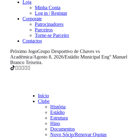
Loja
Minha Conta
Log in | Registar
Corporate
Patrocinadores
Parceiros
Torne-se Parceiro
Contactos
Próximo Jogo
Grupo Desportivo de Chaves vs
Académica
/
Agosto 8, 2026
/
Estádio Municipal Eng° Manuel
Branco Teixeira.
Início
Clube
História
Estádio
Estrutura
Hino
Documentos
Novo Sócio/Renovar Quotas