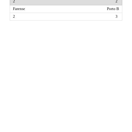
2
Porto B
3