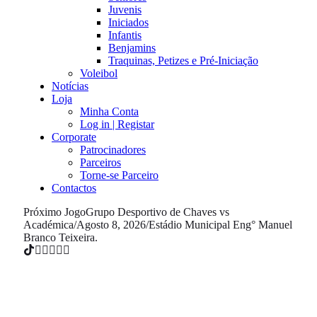
Juvenis
Iniciados
Infantis
Benjamins
Traquinas, Petizes e Pré-Iniciação
Voleibol
Notícias
Loja
Minha Conta
Log in | Registar
Corporate
Patrocinadores
Parceiros
Torne-se Parceiro
Contactos
Próximo Jogo
Grupo Desportivo de Chaves vs
Académica
/
Agosto 8, 2026
/
Estádio Municipal Eng° Manuel
Branco Teixeira.