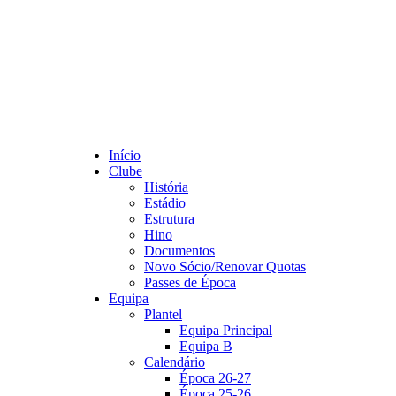
Início
Clube
História
Estádio
Estrutura
Hino
Documentos
Novo Sócio/Renovar Quotas
Passes de Época
Equipa
Plantel
Equipa Principal
Equipa B
Calendário
Época 26-27
Época 25-26