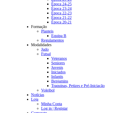
Época 24-25
Época 23-24
Época 22-23
Época 21-22
Época 20-21
Formação
Planteis
Equipa B
Regulamentos
Modalidades
Judo
Futsal
Veteranos
Seniores
Juvenis
Iniciados
Infantis
Benjamins
Traquinas, Petizes e Pré-Iniciação
Voleibol
Notícias
Loja
Minha Conta
Log in | Registar
Corporate