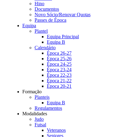
Hino
Documentos
Novo Sócio/Renovar Quotas
Passes de Época
Equipa
Plantel
Equipa Principal
Equipa B
Calendário
Época 26-27
Época 25-26
Época 24-25
Época 23-24
Época 22-23
Época 21-22
Época 20-21
Formação
Planteis
Equipa B
Regulamentos
Modalidades
Judo
Futsal
Veteranos
Seniores