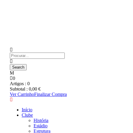
0
Artigos :
0
Subtotal :
0,00
€
Ver Carrinho
Finalizar Compra
Início
Clube
História
Estádio
Estrutura