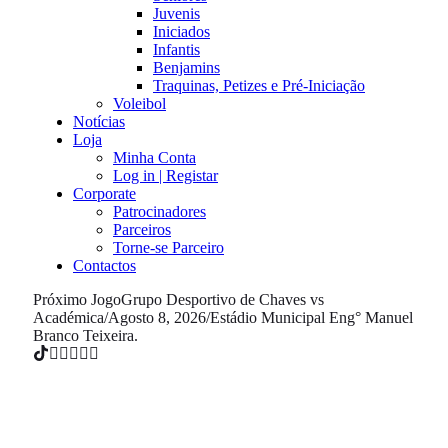
Juvenis
Iniciados
Infantis
Benjamins
Traquinas, Petizes e Pré-Iniciação
Voleibol
Notícias
Loja
Minha Conta
Log in | Registar
Corporate
Patrocinadores
Parceiros
Torne-se Parceiro
Contactos
Próximo Jogo
Grupo Desportivo de Chaves vs
Académica
/
Agosto 8, 2026
/
Estádio Municipal Eng° Manuel
Branco Teixeira.