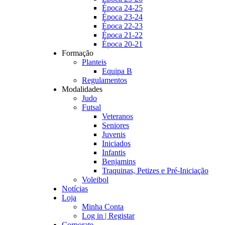
Época 24-25
Época 23-24
Época 22-23
Época 21-22
Época 20-21
Formação
Planteis
Equipa B
Regulamentos
Modalidades
Judo
Futsal
Veteranos
Seniores
Juvenis
Iniciados
Infantis
Benjamins
Traquinas, Petizes e Pré-Iniciação
Voleibol
Notícias
Loja
Minha Conta
Log in | Registar
Corporate