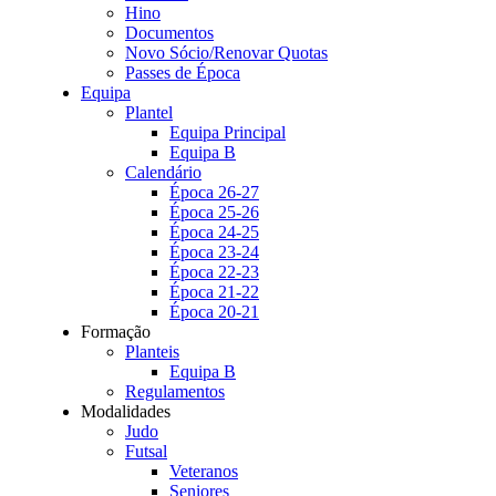
Hino
Documentos
Novo Sócio/Renovar Quotas
Passes de Época
Equipa
Plantel
Equipa Principal
Equipa B
Calendário
Época 26-27
Época 25-26
Época 24-25
Época 23-24
Época 22-23
Época 21-22
Época 20-21
Formação
Planteis
Equipa B
Regulamentos
Modalidades
Judo
Futsal
Veteranos
Seniores