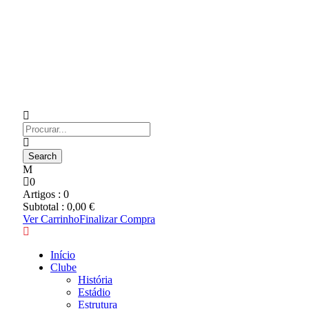
0
Artigos :
0
Subtotal :
0,00
€
Ver Carrinho
Finalizar Compra
Início
Clube
História
Estádio
Estrutura