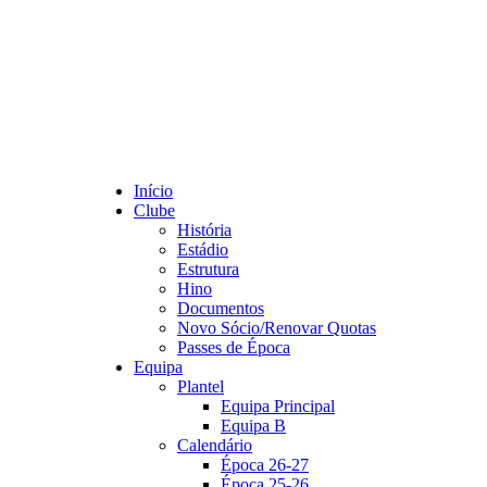
Início
Clube
História
Estádio
Estrutura
Hino
Documentos
Novo Sócio/Renovar Quotas
Passes de Época
Equipa
Plantel
Equipa Principal
Equipa B
Calendário
Época 26-27
Época 25-26