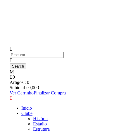
0
Artigos :
0
Subtotal :
0,00
€
Ver Carrinho
Finalizar Compra
Início
Clube
História
Estádio
Estrutura