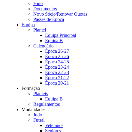
Hino
Documentos
Novo Sócio/Renovar Quotas
Passes de Época
Equipa
Plantel
Equipa Principal
Equipa B
Calendário
Época 26-27
Época 25-26
Época 24-25
Época 23-24
Época 22-23
Época 21-22
Época 20-21
Formação
Planteis
Equipa B
Regulamentos
Modalidades
Judo
Futsal
Veteranos
Seniores