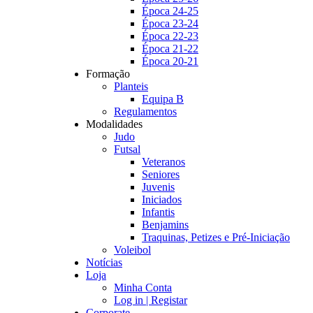
Época 24-25
Época 23-24
Época 22-23
Época 21-22
Época 20-21
Formação
Planteis
Equipa B
Regulamentos
Modalidades
Judo
Futsal
Veteranos
Seniores
Juvenis
Iniciados
Infantis
Benjamins
Traquinas, Petizes e Pré-Iniciação
Voleibol
Notícias
Loja
Minha Conta
Log in | Registar
Corporate