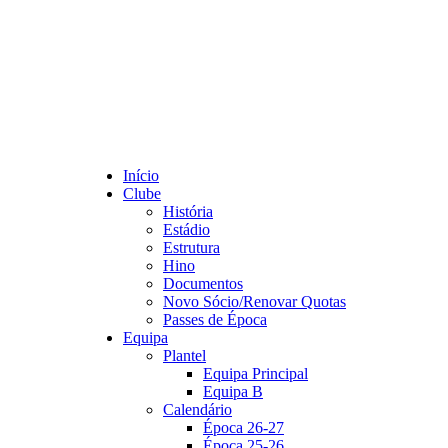
Início
Clube
História
Estádio
Estrutura
Hino
Documentos
Novo Sócio/Renovar Quotas
Passes de Época
Equipa
Plantel
Equipa Principal
Equipa B
Calendário
Época 26-27
Época 25-26