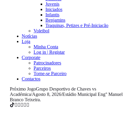
Juvenis
Iniciados
Infantis
Benjamins
Traquinas, Petizes e Pré-Iniciação
Voleibol
Notícias
Loja
Minha Conta
Log in | Registar
Corporate
Patrocinadores
Parceiros
Torne-se Parceiro
Contactos
Próximo Jogo
Grupo Desportivo de Chaves vs
Académica
/
Agosto 8, 2026
/
Estádio Municipal Eng° Manuel
Branco Teixeira.