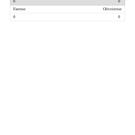
0
Oliveirense
0