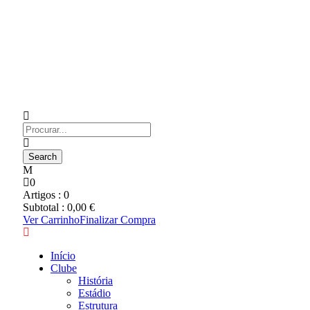
0
Artigos :
0
Subtotal :
0,00
€
Ver Carrinho
Finalizar Compra
Início
Clube
História
Estádio
Estrutura