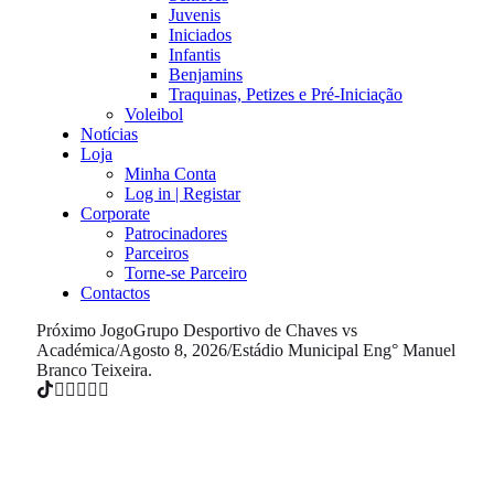
Juvenis
Iniciados
Infantis
Benjamins
Traquinas, Petizes e Pré-Iniciação
Voleibol
Notícias
Loja
Minha Conta
Log in | Registar
Corporate
Patrocinadores
Parceiros
Torne-se Parceiro
Contactos
Próximo Jogo
Grupo Desportivo de Chaves vs
Académica
/
Agosto 8, 2026
/
Estádio Municipal Eng° Manuel
Branco Teixeira.