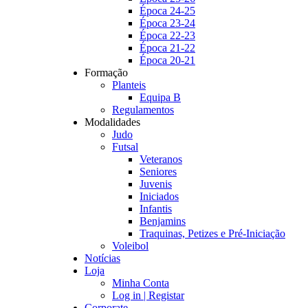
Época 24-25
Época 23-24
Época 22-23
Época 21-22
Época 20-21
Formação
Planteis
Equipa B
Regulamentos
Modalidades
Judo
Futsal
Veteranos
Seniores
Juvenis
Iniciados
Infantis
Benjamins
Traquinas, Petizes e Pré-Iniciação
Voleibol
Notícias
Loja
Minha Conta
Log in | Registar
Corporate