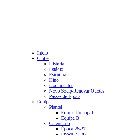
Início
Clube
História
Estádio
Estrutura
Hino
Documentos
Novo Sócio/Renovar Quotas
Passes de Época
Equipa
Plantel
Equipa Principal
Equipa B
Calendário
Época 26-27
Época 25-26