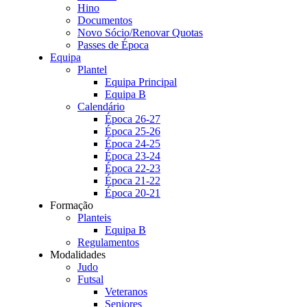
Hino
Documentos
Novo Sócio/Renovar Quotas
Passes de Época
Equipa
Plantel
Equipa Principal
Equipa B
Calendário
Época 26-27
Época 25-26
Época 24-25
Época 23-24
Época 22-23
Época 21-22
Época 20-21
Formação
Planteis
Equipa B
Regulamentos
Modalidades
Judo
Futsal
Veteranos
Seniores