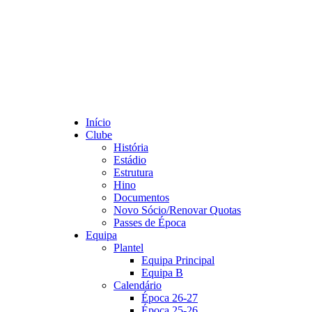
Início
Clube
História
Estádio
Estrutura
Hino
Documentos
Novo Sócio/Renovar Quotas
Passes de Época
Equipa
Plantel
Equipa Principal
Equipa B
Calendário
Época 26-27
Época 25-26