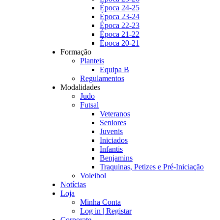
Época 24-25
Época 23-24
Época 22-23
Época 21-22
Época 20-21
Formação
Planteis
Equipa B
Regulamentos
Modalidades
Judo
Futsal
Veteranos
Seniores
Juvenis
Iniciados
Infantis
Benjamins
Traquinas, Petizes e Pré-Iniciação
Voleibol
Notícias
Loja
Minha Conta
Log in | Registar
Corporate