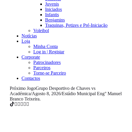
Juvenis
Iniciados
Infantis
Benjamins
Traquinas, Petizes e Pré-Iniciação
Voleibol
Notícias
Loja
Minha Conta
Log in | Registar
Corporate
Patrocinadores
Parceiros
Torne-se Parceiro
Contactos
Próximo Jogo
Grupo Desportivo de Chaves vs
Académica
/
Agosto 8, 2026
/
Estádio Municipal Eng° Manuel
Branco Teixeira.