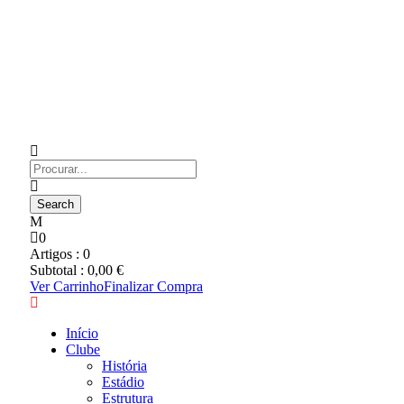
0
Artigos :
0
Subtotal :
0,00
€
Ver Carrinho
Finalizar Compra
Início
Clube
História
Estádio
Estrutura