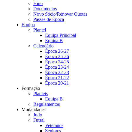
Hino
Documentos
Novo Sócio/Renovar Quotas
Passes de Época
Equipa
Plantel
Equipa Principal
Equipa B
Calendário
Época 26-27
Época 25-26
Época 24-25
Época 23-24
Época 22-23
Época 21-22
Época 20-21
Formação
Planteis
Equipa B
Regulamentos
Modalidades
Judo
Futsal
Veteranos
Seniores