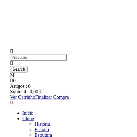
0
Artigos :
0
Subtotal :
0,00
€
Ver Carrinho
Finalizar Compra
Início
Clube
História
Estádio
Estrutura