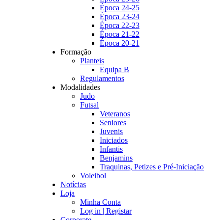
Época 24-25
Época 23-24
Época 22-23
Época 21-22
Época 20-21
Formação
Planteis
Equipa B
Regulamentos
Modalidades
Judo
Futsal
Veteranos
Seniores
Juvenis
Iniciados
Infantis
Benjamins
Traquinas, Petizes e Pré-Iniciação
Voleibol
Notícias
Loja
Minha Conta
Log in | Registar
Corporate