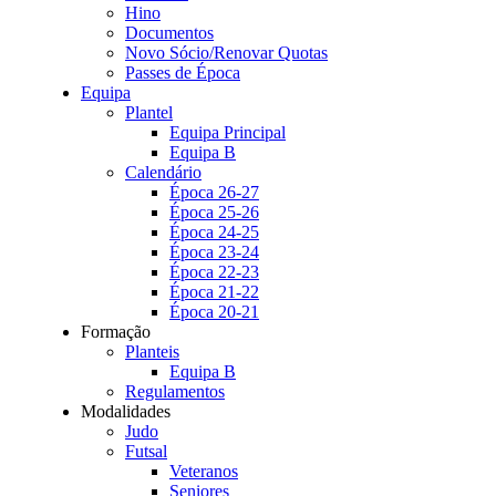
Hino
Documentos
Novo Sócio/Renovar Quotas
Passes de Época
Equipa
Plantel
Equipa Principal
Equipa B
Calendário
Época 26-27
Época 25-26
Época 24-25
Época 23-24
Época 22-23
Época 21-22
Época 20-21
Formação
Planteis
Equipa B
Regulamentos
Modalidades
Judo
Futsal
Veteranos
Seniores