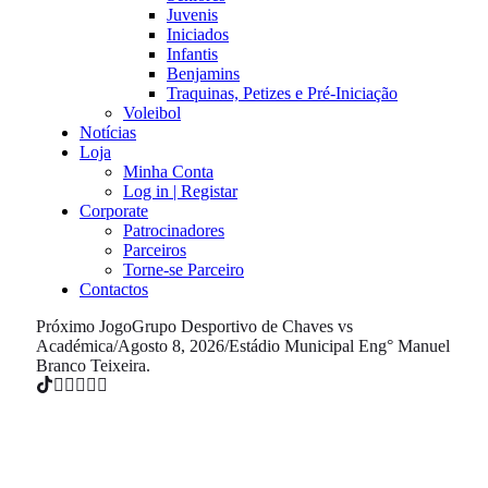
Juvenis
Iniciados
Infantis
Benjamins
Traquinas, Petizes e Pré-Iniciação
Voleibol
Notícias
Loja
Minha Conta
Log in | Registar
Corporate
Patrocinadores
Parceiros
Torne-se Parceiro
Contactos
Próximo Jogo
Grupo Desportivo de Chaves vs
Académica
/
Agosto 8, 2026
/
Estádio Municipal Eng° Manuel
Branco Teixeira.