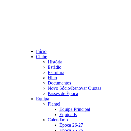
Início
Clube
História
Estádio
Estrutura
Hino
Documentos
Novo Sócio/Renovar Quotas
Passes de Época
Equipa
Plantel
Equipa Principal
Equipa B
Calendário
Época 26-27
Época 25-26