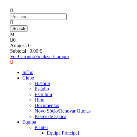
0
Artigos :
0
Subtotal :
0,00
€
Ver Carrinho
Finalizar Compra
Início
Clube
História
Estádio
Estrutura
Hino
Documentos
Novo Sócio/Renovar Quotas
Passes de Época
Equipa
Plantel
Equipa Principal