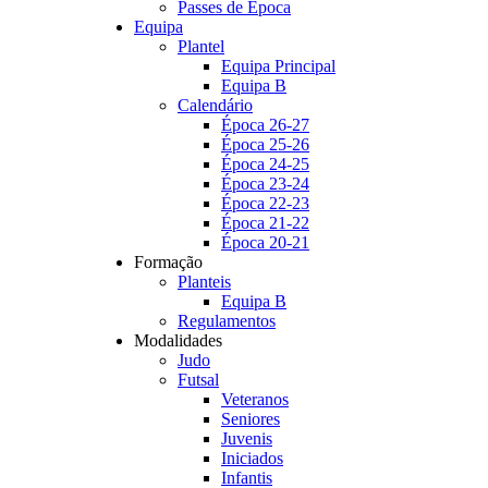
Passes de Época
Equipa
Plantel
Equipa Principal
Equipa B
Calendário
Época 26-27
Época 25-26
Época 24-25
Época 23-24
Época 22-23
Época 21-22
Época 20-21
Formação
Planteis
Equipa B
Regulamentos
Modalidades
Judo
Futsal
Veteranos
Seniores
Juvenis
Iniciados
Infantis