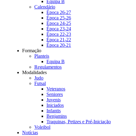
Equipa B
Calendário
Época 26-27
Época 25-26
Época 24-25
Época 23-24
Época 22-23
Época 21-22
Época 20-21
Formação
Planteis
Equipa B
Regulamentos
Modalidades
Judo
Futsal
Veteranos
Seniores
Juvenis
Iniciados
Infantis
Benjamins
Traquinas, Petizes e Pré-Iniciação
Voleibol
Notícias