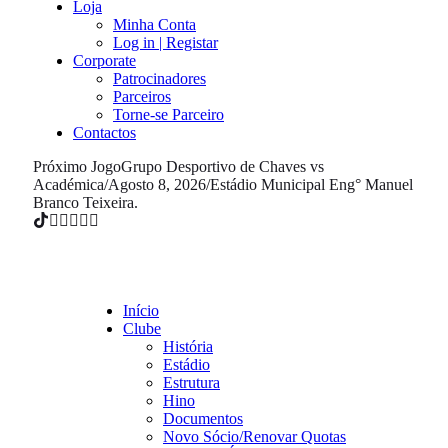
Loja
Minha Conta
Log in | Registar
Corporate
Patrocinadores
Parceiros
Torne-se Parceiro
Contactos
Próximo Jogo
Grupo Desportivo de Chaves vs
Académica
/
Agosto 8, 2026
/
Estádio Municipal Eng° Manuel
Branco Teixeira.
Início
Clube
História
Estádio
Estrutura
Hino
Documentos
Novo Sócio/Renovar Quotas