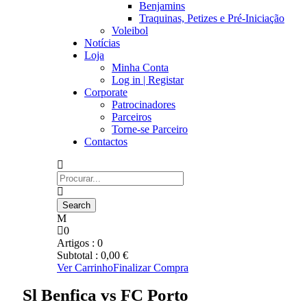
Benjamins
Traquinas, Petizes e Pré-Iniciação
Voleibol
Notícias
Loja
Minha Conta
Log in | Registar
Corporate
Patrocinadores
Parceiros
Torne-se Parceiro
Contactos
0
Artigos :
0
Subtotal :
0,00
€
Ver Carrinho
Finalizar Compra
Sl Benfica vs FC Porto