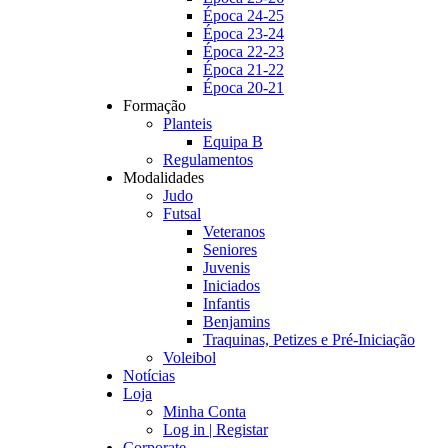
Época 24-25
Época 23-24
Época 22-23
Época 21-22
Época 20-21
Formação
Planteis
Equipa B
Regulamentos
Modalidades
Judo
Futsal
Veteranos
Seniores
Juvenis
Iniciados
Infantis
Benjamins
Traquinas, Petizes e Pré-Iniciação
Voleibol
Notícias
Loja
Minha Conta
Log in | Registar
Corporate