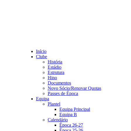
Início
Clube
História
Estádio
Estrutura
Hino
Documentos
Novo Sócio/Renovar Quotas
Passes de Época
Equipa
Plantel
Equipa Principal
Equipa B
Calendário
Época 26-27
Época 25-26