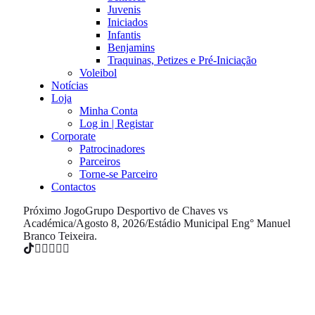
Juvenis
Iniciados
Infantis
Benjamins
Traquinas, Petizes e Pré-Iniciação
Voleibol
Notícias
Loja
Minha Conta
Log in | Registar
Corporate
Patrocinadores
Parceiros
Torne-se Parceiro
Contactos
Próximo Jogo
Grupo Desportivo de Chaves vs
Académica
/
Agosto 8, 2026
/
Estádio Municipal Eng° Manuel
Branco Teixeira.