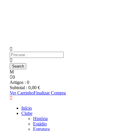
0
Artigos :
0
Subtotal :
0,00
€
Ver Carrinho
Finalizar Compra
Início
Clube
História
Estádio
Estrutura