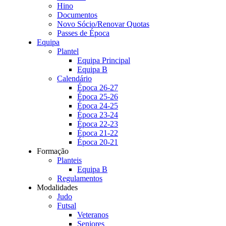
Hino
Documentos
Novo Sócio/Renovar Quotas
Passes de Época
Equipa
Plantel
Equipa Principal
Equipa B
Calendário
Época 26-27
Época 25-26
Época 24-25
Época 23-24
Época 22-23
Época 21-22
Época 20-21
Formação
Planteis
Equipa B
Regulamentos
Modalidades
Judo
Futsal
Veteranos
Seniores