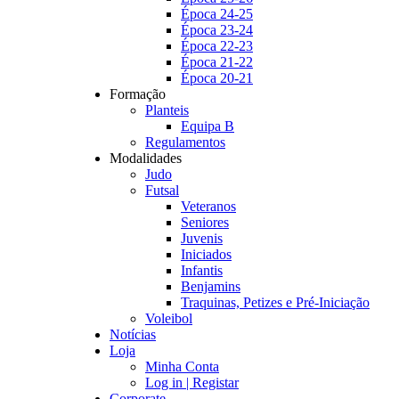
Época 24-25
Época 23-24
Época 22-23
Época 21-22
Época 20-21
Formação
Planteis
Equipa B
Regulamentos
Modalidades
Judo
Futsal
Veteranos
Seniores
Juvenis
Iniciados
Infantis
Benjamins
Traquinas, Petizes e Pré-Iniciação
Voleibol
Notícias
Loja
Minha Conta
Log in | Registar
Corporate