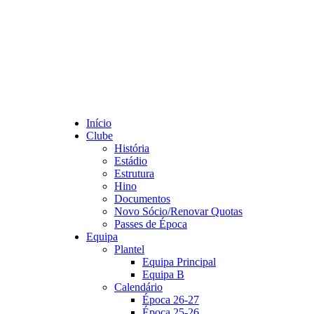
Início
Clube
História
Estádio
Estrutura
Hino
Documentos
Novo Sócio/Renovar Quotas
Passes de Época
Equipa
Plantel
Equipa Principal
Equipa B
Calendário
Época 26-27
Época 25-26