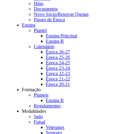
Hino
Documentos
Novo Sócio/Renovar Quotas
Passes de Época
Equipa
Plantel
Equipa Principal
Equipa B
Calendário
Época 26-27
Época 25-26
Época 24-25
Época 23-24
Época 22-23
Época 21-22
Época 20-21
Formação
Planteis
Equipa B
Regulamentos
Modalidades
Judo
Futsal
Veteranos
Seniores