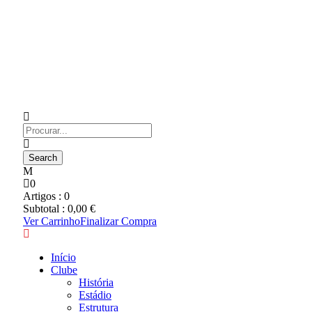
0
Artigos :
0
Subtotal :
0,00
€
Ver Carrinho
Finalizar Compra
Início
Clube
História
Estádio
Estrutura