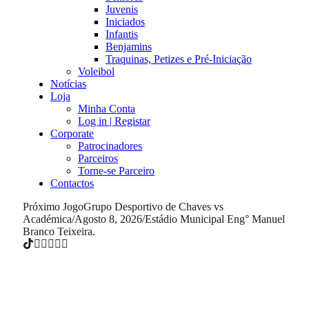
Juvenis
Iniciados
Infantis
Benjamins
Traquinas, Petizes e Pré-Iniciação
Voleibol
Notícias
Loja
Minha Conta
Log in | Registar
Corporate
Patrocinadores
Parceiros
Torne-se Parceiro
Contactos
Próximo Jogo
Grupo Desportivo de Chaves vs
Académica
/
Agosto 8, 2026
/
Estádio Municipal Eng° Manuel
Branco Teixeira.