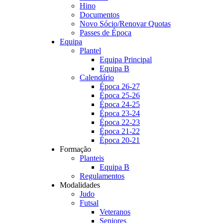
Hino
Documentos
Novo Sócio/Renovar Quotas
Passes de Época
Equipa
Plantel
Equipa Principal
Equipa B
Calendário
Época 26-27
Época 25-26
Época 24-25
Época 23-24
Época 22-23
Época 21-22
Época 20-21
Formação
Planteis
Equipa B
Regulamentos
Modalidades
Judo
Futsal
Veteranos
Seniores