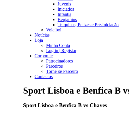
Juvenis
Iniciados
Infantis
Benjamins
Traquinas, Petizes e Pré-Iniciação
Voleibol
Notícias
Loja
Minha Conta
Log in | Registar
Corporate
Patrocinadores
Parceiros
Torne-se Parceiro
Contactos
Sport Lisboa e Benfica B 
Sport Lisboa e Benfica B vs Chaves