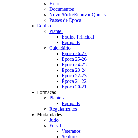
Hino
Documentos
Novo Sócio/Renovar Quotas
Passes de Época
Equipa
Plantel
Equipa Principal
Equipa B
Calendário
Época 26-27
Época 25-26
Época 24-25
Época 23-24
Época 22-23
Época 21-22
Época 20-21
Formação
Planteis
Equipa B
Regulamentos
Modalidades
Judo
Futsal
Veteranos
Seniores