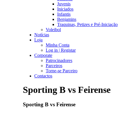
Juvenis
Iniciados
Infantis
Benjamins
Traquinas, Petizes e Pré-Iniciação
Voleibol
Notícias
Loja
Minha Conta
Log in | Registar
Corporate
Patrocinadores
Parceiros
Torne-se Parceiro
Contactos
Sporting B vs Feirense
Sporting B vs Feirense