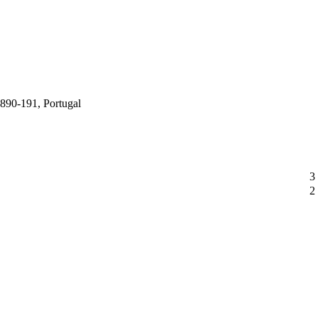
2890-191, Portugal
3
2