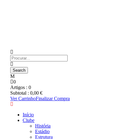
0
Artigos :
0
Subtotal :
0,00
€
Ver Carrinho
Finalizar Compra
Início
Clube
História
Estádio
Estrutura