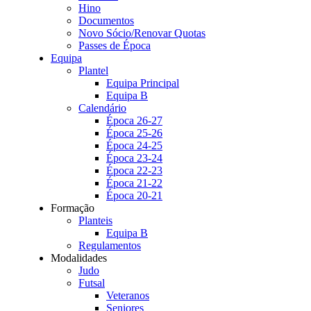
Hino
Documentos
Novo Sócio/Renovar Quotas
Passes de Época
Equipa
Plantel
Equipa Principal
Equipa B
Calendário
Época 26-27
Época 25-26
Época 24-25
Época 23-24
Época 22-23
Época 21-22
Época 20-21
Formação
Planteis
Equipa B
Regulamentos
Modalidades
Judo
Futsal
Veteranos
Seniores