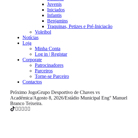
Juvenis
Iniciados
Infantis
Benjamins
Traquinas, Petizes e Pré-Iniciação
Voleibol
Notícias
Loja
Minha Conta
Log in | Registar
Corporate
Patrocinadores
Parceiros
Torne-se Parceiro
Contactos
Próximo Jogo
Grupo Desportivo de Chaves vs
Académica
/
Agosto 8, 2026
/
Estádio Municipal Eng° Manuel
Branco Teixeira.