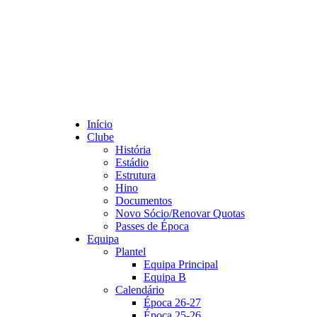
Início
Clube
História
Estádio
Estrutura
Hino
Documentos
Novo Sócio/Renovar Quotas
Passes de Época
Equipa
Plantel
Equipa Principal
Equipa B
Calendário
Época 26-27
Época 25-26