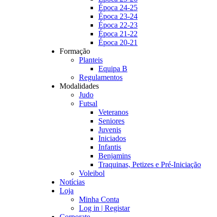
Época 24-25
Época 23-24
Época 22-23
Época 21-22
Época 20-21
Formação
Planteis
Equipa B
Regulamentos
Modalidades
Judo
Futsal
Veteranos
Seniores
Juvenis
Iniciados
Infantis
Benjamins
Traquinas, Petizes e Pré-Iniciação
Voleibol
Notícias
Loja
Minha Conta
Log in | Registar
Corporate