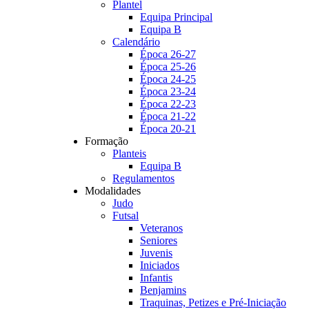
Plantel
Equipa Principal
Equipa B
Calendário
Época 26-27
Época 25-26
Época 24-25
Época 23-24
Época 22-23
Época 21-22
Época 20-21
Formação
Planteis
Equipa B
Regulamentos
Modalidades
Judo
Futsal
Veteranos
Seniores
Juvenis
Iniciados
Infantis
Benjamins
Traquinas, Petizes e Pré-Iniciação