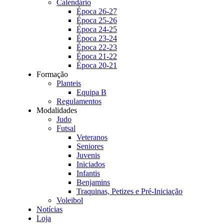
Calendário
Época 26-27
Época 25-26
Época 24-25
Época 23-24
Época 22-23
Época 21-22
Época 20-21
Formação
Planteis
Equipa B
Regulamentos
Modalidades
Judo
Futsal
Veteranos
Seniores
Juvenis
Iniciados
Infantis
Benjamins
Traquinas, Petizes e Pré-Iniciação
Voleibol
Notícias
Loja