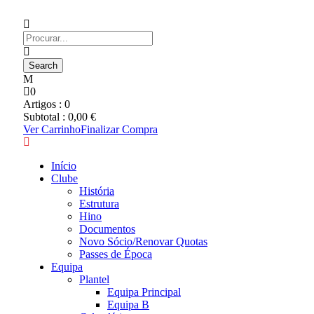
0
Artigos :
0
Subtotal :
0,00
€
Ver Carrinho
Finalizar Compra
Início
Clube
História
Estrutura
Hino
Documentos
Novo Sócio/Renovar Quotas
Passes de Época
Equipa
Plantel
Equipa Principal
Equipa B