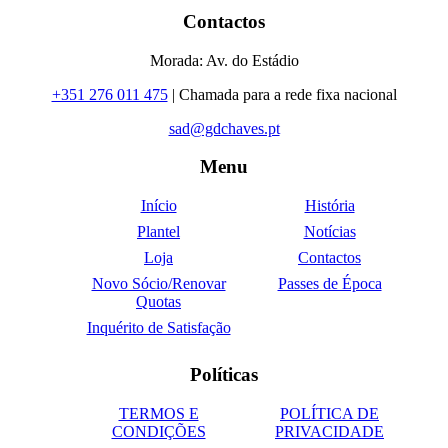
Contactos
Morada: Av. do Estádio
+351 276 011 475
| Chamada para a rede fixa nacional
sad@gdchaves.pt
Menu
Início
História
Plantel
Notícias
Loja
Contactos
Novo Sócio/Renovar
Passes de Época
Quotas
Inquérito de Satisfação
Políticas
TERMOS E
POLÍTICA DE
CONDIÇÕES
PRIVACIDADE