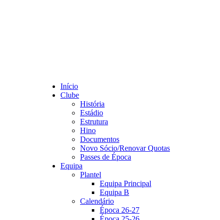
Início
Clube
História
Estádio
Estrutura
Hino
Documentos
Novo Sócio/Renovar Quotas
Passes de Época
Equipa
Plantel
Equipa Principal
Equipa B
Calendário
Época 26-27
Época 25-26