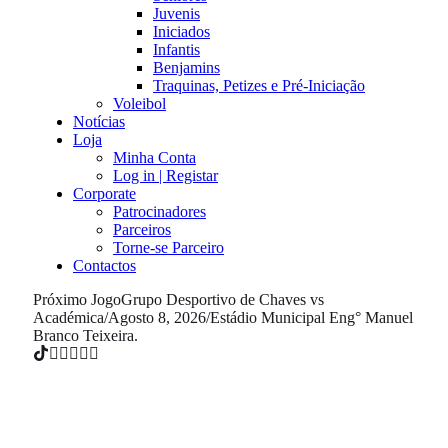
Juvenis
Iniciados
Infantis
Benjamins
Traquinas, Petizes e Pré-Iniciação
Voleibol
Notícias
Loja
Minha Conta
Log in | Registar
Corporate
Patrocinadores
Parceiros
Torne-se Parceiro
Contactos
Próximo Jogo
Grupo Desportivo de Chaves vs
Académica
/
Agosto 8, 2026
/
Estádio Municipal Eng° Manuel
Branco Teixeira.