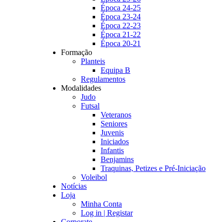
Época 24-25
Época 23-24
Época 22-23
Época 21-22
Época 20-21
Formação
Planteis
Equipa B
Regulamentos
Modalidades
Judo
Futsal
Veteranos
Seniores
Juvenis
Iniciados
Infantis
Benjamins
Traquinas, Petizes e Pré-Iniciação
Voleibol
Notícias
Loja
Minha Conta
Log in | Registar
Corporate