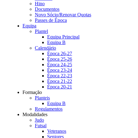
Hino
Documentos
Novo Sócio/Renovar Quotas
Passes de Época
Equipa
Plantel
Equipa Principal
Equipa B
Calendário
Época 26-27
Época 25-26
Época 24-25
Época 23-24
Época 22-23
Época 21-22
Época 20-21
Formação
Planteis
Equipa B
Regulamentos
Modalidades
Judo
Futsal
Veteranos
Seniores