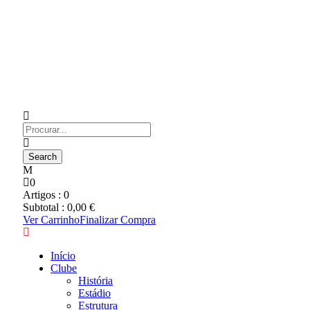
0
Artigos :
0
Subtotal :
0,00
€
Ver Carrinho
Finalizar Compra
Início
Clube
História
Estádio
Estrutura