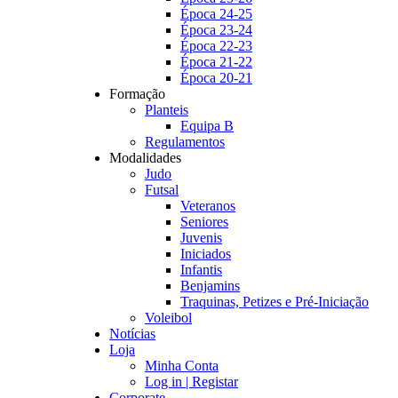
Época 24-25
Época 23-24
Época 22-23
Época 21-22
Época 20-21
Formação
Planteis
Equipa B
Regulamentos
Modalidades
Judo
Futsal
Veteranos
Seniores
Juvenis
Iniciados
Infantis
Benjamins
Traquinas, Petizes e Pré-Iniciação
Voleibol
Notícias
Loja
Minha Conta
Log in | Registar
Corporate