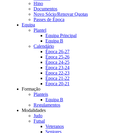
Hino
Documentos
Novo Sócio/Renovar Quotas
Passes de Época
Equipa
Plantel
Equipa Principal
Equipa B
Calendário
Época 26-27
Época 25-26
Época 24-25
Época 23-24
Época 22-23
Época 21-22
Época 20-21
Formação
Planteis
Equipa B
Regulamentos
Modalidades
Judo
Futsal
Veteranos
Seniores