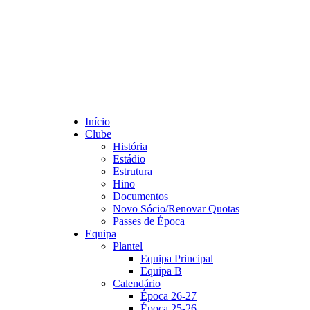
Início
Clube
História
Estádio
Estrutura
Hino
Documentos
Novo Sócio/Renovar Quotas
Passes de Época
Equipa
Plantel
Equipa Principal
Equipa B
Calendário
Época 26-27
Época 25-26