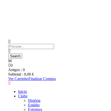
0
Artigos :
0
Subtotal :
0,00
€
Ver Carrinho
Finalizar Compra
Início
Clube
História
Estádio
Estrutura