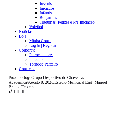
Juvenis
Iniciados
Infantis
Benjamins
Traquinas, Petizes e Pré-Iniciação
Voleibol
Notícias
Loja
Minha Conta
Log in | Registar
Corporate
Patrocinadores
Parceiros
Torne-se Parceiro
Contactos
Próximo Jogo
Grupo Desportivo de Chaves vs
Académica
/
Agosto 8, 2026
/
Estádio Municipal Eng° Manuel
Branco Teixeira.