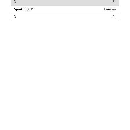
3
Farense
2