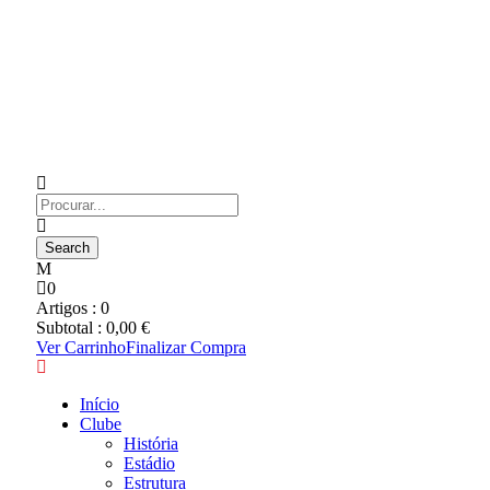
0
Artigos :
0
Subtotal :
0,00
€
Ver Carrinho
Finalizar Compra
Início
Clube
História
Estádio
Estrutura