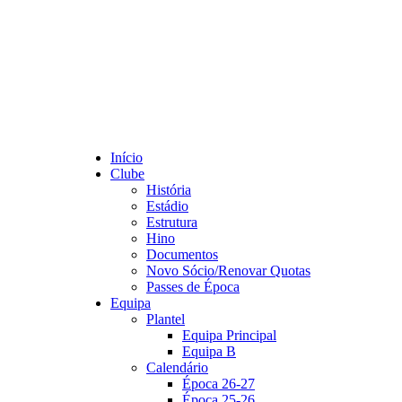
Início
Clube
História
Estádio
Estrutura
Hino
Documentos
Novo Sócio/Renovar Quotas
Passes de Época
Equipa
Plantel
Equipa Principal
Equipa B
Calendário
Época 26-27
Época 25-26