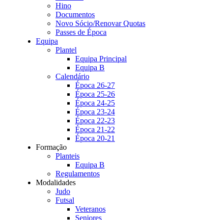
Hino
Documentos
Novo Sócio/Renovar Quotas
Passes de Época
Equipa
Plantel
Equipa Principal
Equipa B
Calendário
Época 26-27
Época 25-26
Época 24-25
Época 23-24
Época 22-23
Época 21-22
Época 20-21
Formação
Planteis
Equipa B
Regulamentos
Modalidades
Judo
Futsal
Veteranos
Seniores