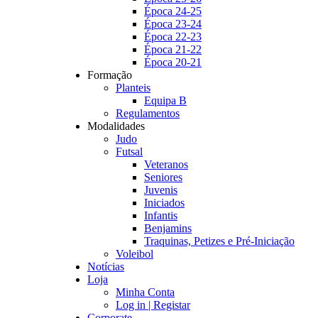
Época 24-25
Época 23-24
Época 22-23
Época 21-22
Época 20-21
Formação
Planteis
Equipa B
Regulamentos
Modalidades
Judo
Futsal
Veteranos
Seniores
Juvenis
Iniciados
Infantis
Benjamins
Traquinas, Petizes e Pré-Iniciação
Voleibol
Notícias
Loja
Minha Conta
Log in | Registar
Corporate