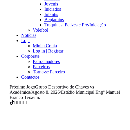
Juvenis
Iniciados
Infantis
Benjamins
Traquinas, Petizes e Pré-Iniciação
Voleibol
Notícias
Loja
Minha Conta
Log in | Registar
Corporate
Patrocinadores
Parceiros
Torne-se Parceiro
Contactos
Próximo Jogo
Grupo Desportivo de Chaves vs
Académica
/
Agosto 8, 2026
/
Estádio Municipal Eng° Manuel
Branco Teixeira.