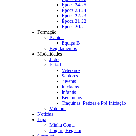
Época 24-25
Época 23-24
Época 22-23
Época 21-22
Época 20-21
Formação
Planteis
Equipa B
Regulamentos
Modalidades
Judo
Futsal
Veteranos
Seniores
Juvenis
Iniciados
Infantis
Benjamins
Traquinas, Petizes e Pré-Iniciação
Voleibol
Notícias
Loja
Minha Conta
Log in | Registar
Corporate