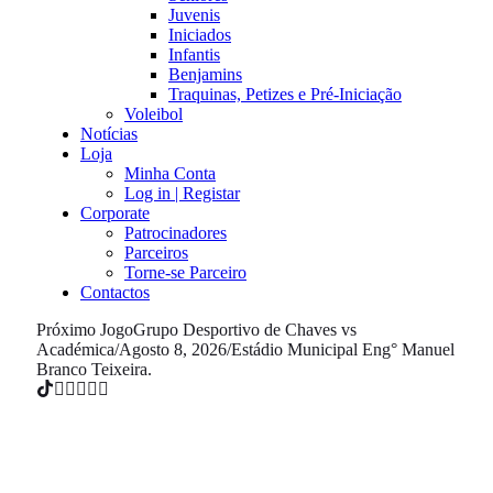
Juvenis
Iniciados
Infantis
Benjamins
Traquinas, Petizes e Pré-Iniciação
Voleibol
Notícias
Loja
Minha Conta
Log in | Registar
Corporate
Patrocinadores
Parceiros
Torne-se Parceiro
Contactos
Próximo Jogo
Grupo Desportivo de Chaves vs
Académica
/
Agosto 8, 2026
/
Estádio Municipal Eng° Manuel
Branco Teixeira.