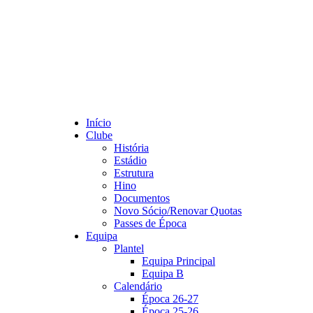
Início
Clube
História
Estádio
Estrutura
Hino
Documentos
Novo Sócio/Renovar Quotas
Passes de Época
Equipa
Plantel
Equipa Principal
Equipa B
Calendário
Época 26-27
Época 25-26