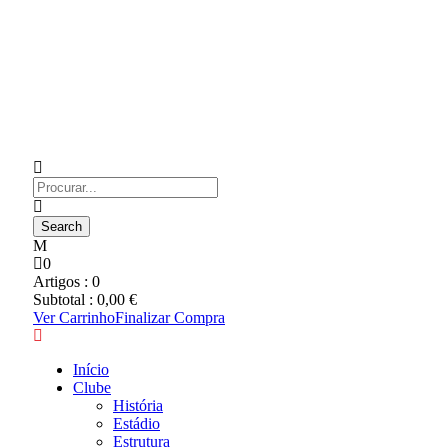
0
Artigos :
0
Subtotal :
0,00
€
Ver Carrinho
Finalizar Compra
Início
Clube
História
Estádio
Estrutura