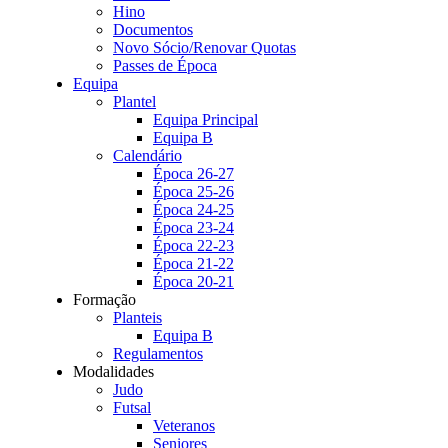
Hino
Documentos
Novo Sócio/Renovar Quotas
Passes de Época
Equipa
Plantel
Equipa Principal
Equipa B
Calendário
Época 26-27
Época 25-26
Época 24-25
Época 23-24
Época 22-23
Época 21-22
Época 20-21
Formação
Planteis
Equipa B
Regulamentos
Modalidades
Judo
Futsal
Veteranos
Seniores