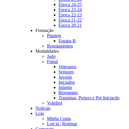
Época 24-25
Época 23-24
Época 22-23
Época 21-22
Época 20-21
Formação
Planteis
Equipa B
Regulamentos
Modalidades
Judo
Futsal
Veteranos
Seniores
Juvenis
Iniciados
Infantis
Benjamins
Traquinas, Petizes e Pré-Iniciação
Voleibol
Notícias
Loja
Minha Conta
Log in | Registar
Corporate