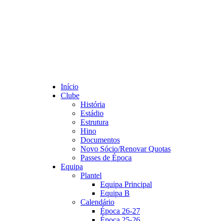
Início
Clube
História
Estádio
Estrutura
Hino
Documentos
Novo Sócio/Renovar Quotas
Passes de Época
Equipa
Plantel
Equipa Principal
Equipa B
Calendário
Época 26-27
Época 25-26