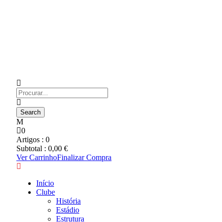
0
Artigos :
0
Subtotal :
0,00
€
Ver Carrinho
Finalizar Compra
Início
Clube
História
Estádio
Estrutura