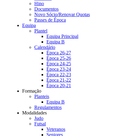
Hino
Documentos
Novo Sócio/Renovar Quotas
Passes de Época
Equipa
Plantel
Equipa Principal
Equipa B
Calendário
Época 26-27
Época 25-26
Época 24-25
Época 23-24
Época 22-23
Época 21-22
Época 20-21
Formação
Planteis
Equipa B
Regulamentos
Modalidades
Judo
Futsal
Veteranos
Seniores