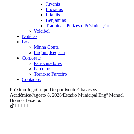
Juvenis
Iniciados
Infantis
Benjamins
Traquinas, Petizes e Pré-Iniciação
Voleibol
Notícias
Loja
Minha Conta
Log in | Registar
Corporate
Patrocinadores
Parceiros
Torne-se Parceiro
Contactos
Próximo Jogo
Grupo Desportivo de Chaves vs
Académica
/
Agosto 8, 2026
/
Estádio Municipal Eng° Manuel
Branco Teixeira.